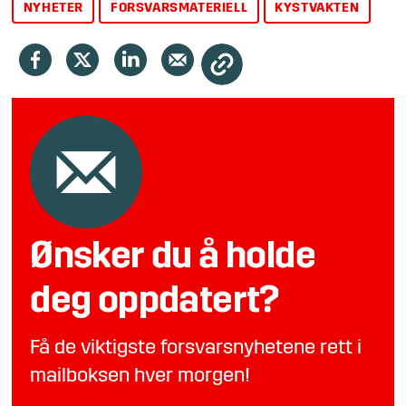
NYHETER
FORSVARSMATERIELL
KYSTVAKTEN
Ønsker du å holde
deg oppdatert?
Få de viktigste forsvarsnyhetene rett i
mailboksen hver morgen!