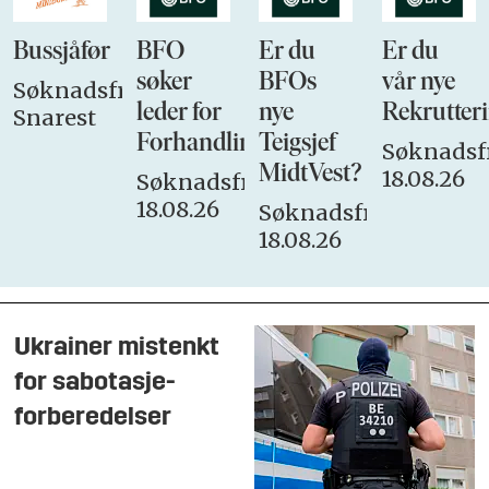
Bussjåfør
BFO
Er du
Er du
søker
BFOs
vår nye
Søknadsfrist:
leder for
nye
Rekrutteri
Snarest
Forhandlingsutvalget
Teigsjef
Søknadsfr
MidtVest?
18.08.26
Søknadsfrist:
18.08.26
Søknadsfrist:
18.08.26
Ukrainer mistenkt
for sabotasje-
forberedelser