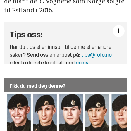
de blant de 35 vognene som Norge solgte
til Estland i 2016.
Tips oss:
Har du tips eller innspill til denne eller andre
saker? Send oss en e-post på:
tips@fofo.no
eller ta direkte kontakt med
en av
journalistene
.
Fikk du med deg denne?