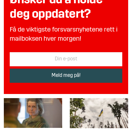
Ønsker du å holde
deg oppdatert?
Få de viktigste forsvarsnyhetene rett i
mailboksen hver morgen!