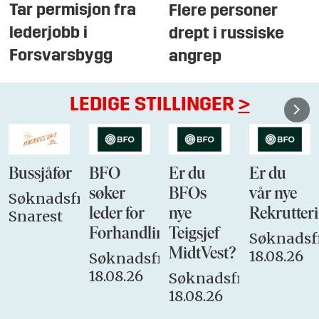
Tar permisjon fra
Flere personer
lederjobb i
drept i russiske
Forsvarsbygg
angrep
LEDIGE STILLINGER
>
Bussjåfør
BFO
Er du
Er du
søker
BFOs
vår nye
Søknadsfrist:
leder for
nye
Rekrutteri
Snarest
Forhandlingsutvalget
Teigsjef
Søknadsfr
MidtVest?
18.08.26
Søknadsfrist:
18.08.26
Søknadsfrist:
18.08.26