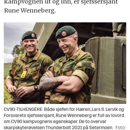
kampvognen ut og inn, er sjefssersjant
Rune Wenneberg.
CV90-TILHENGERE: Både sjefen for Hæren, Lars S. Lervik og
Forsvarets sjefssersjant, Rune Wenneberg er full av lovord
om CV90 kampvognens egenskaper. De to overvar
skarpskyterøvelsen Thunderbolt 2021 på Setermoen.
Foto: