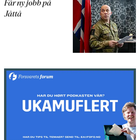
Får ny jobb på
Jåttå