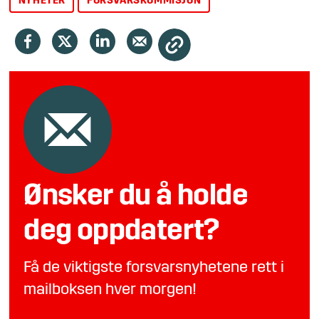
NYHETER
FORSVARSKOMMISJON
Ønsker du å holde
deg oppdatert?
Få de viktigste forsvarsnyhetene rett i
mailboksen hver morgen!