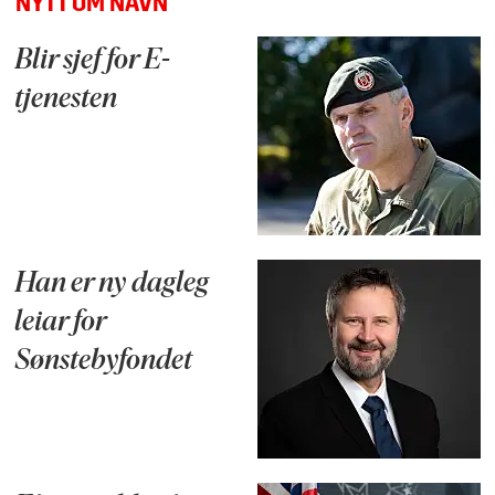
NYTT OM NAVN
Blir sjef for E-
tjenesten
Han er ny dagleg
leiar for
Sønstebyfondet