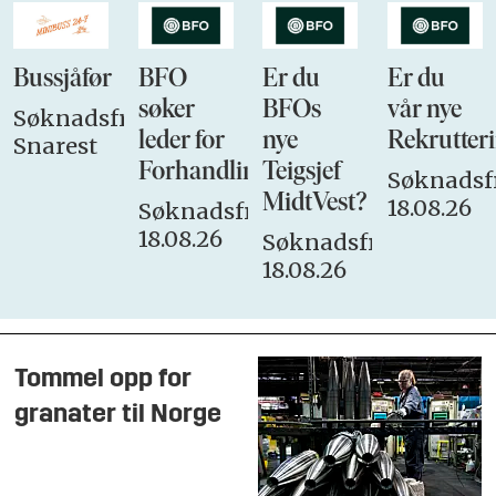
Bussjåfør
BFO
Er du
Er du
søker
BFOs
vår nye
Søknadsfrist:
leder for
nye
Rekrutteri
Snarest
Forhandlingsutvalget
Teigsjef
Søknadsfr
MidtVest?
18.08.26
Søknadsfrist:
18.08.26
Søknadsfrist:
18.08.26
Tommel opp for
granater til Norge