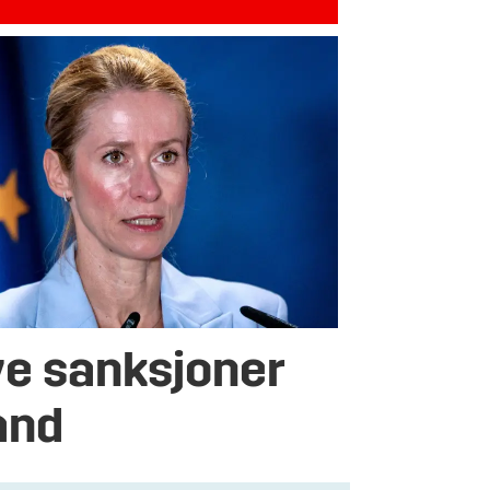
ye sanksjoner
and