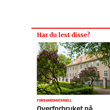
Har du lest disse?
FORSVARSMATERIELL
Overforbruket på