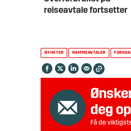
reiseavtale fortsetter
NYHETER
RAMMEAVTALER
FORSVA
Ønsker
deg op
Få de viktigs