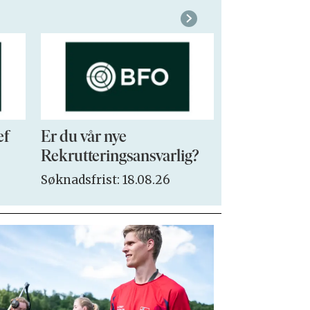
ef
Er du vår nye
VP Sales & 
Rekrutteringsansvarlig?
Søknadsfrist:
Søknadsfrist: 18.08.26