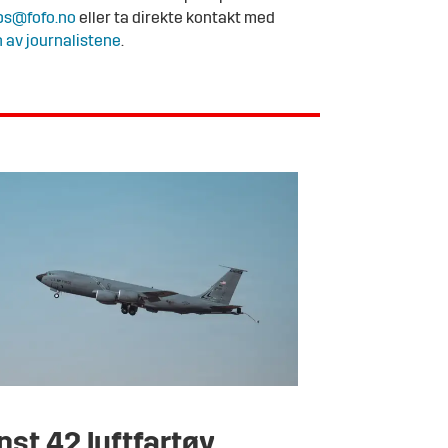
ps@fofo.no
eller ta direkte kontakt med
 av journalistene
.
nst 42 luftfartøy