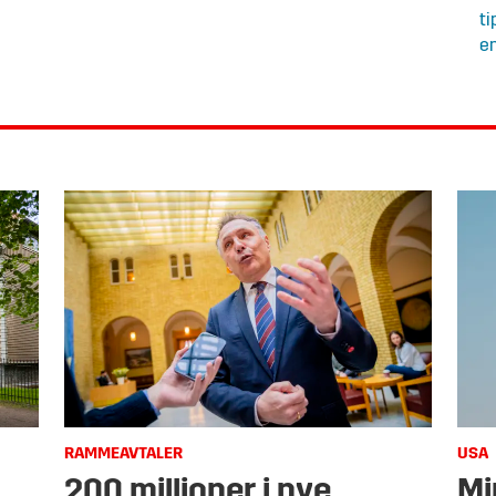
ti
en
RAMMEAVTALER
USA
200 millioner i nye
Mi