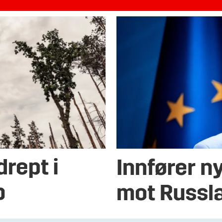
drept i
Innfører n
p
mot Russl