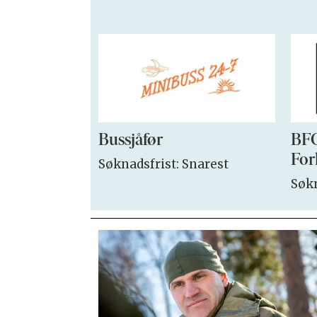
Bussjåfør
BFO
For
Søknadsfrist: Snarest
Søkn