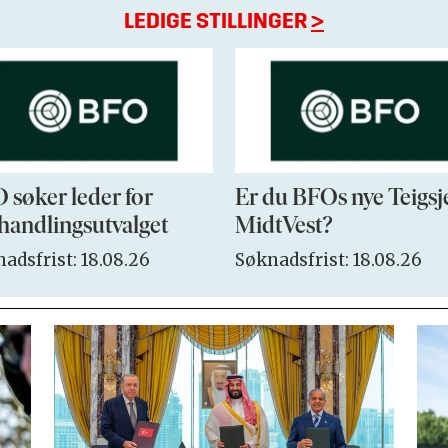
LEDIGE STILLINGER
>
 søker leder for
Er du BFOs nye Teigsj
handlingsutvalget
MidtVest?
adsfrist: 18.08.26
Søknadsfrist: 18.08.26