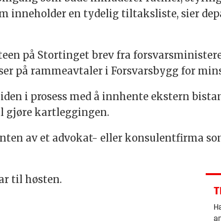
m inneholder en tydelig tiltaksliste, sier d
en på Stortinget brev fra forsvarsministere
ser på rammeavtaler i Forsvarsbygg for mins
tiden i prosess med å innhente ekstern bist
 gjøre kartleggingen.
enten av et advokat- eller konsulentfirma s
r til høsten.
T
Ha
an