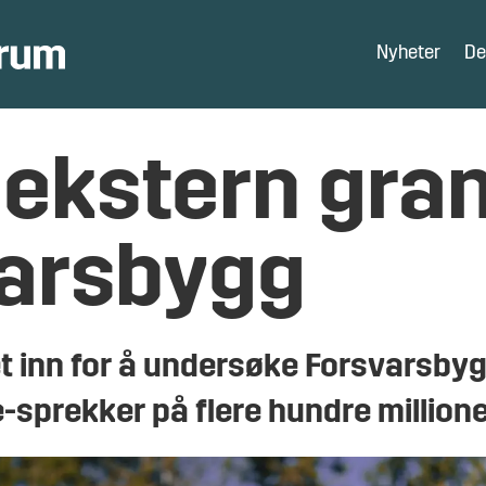
Nyheter
De
r ekstern gra
varsbygg
t inn for å undersøke Forsvarsbygg
prekker på flere hundre millione