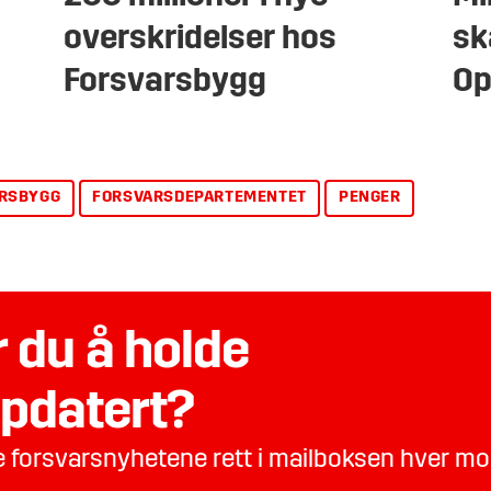
overskridelser hos
sk
Forsvarsbygg
Op
RSBYGG
FORSVARSDEPARTEMENTET
PENGER
 du å holde
pdatert?
te forsvarsnyhetene rett i mailboksen hver m