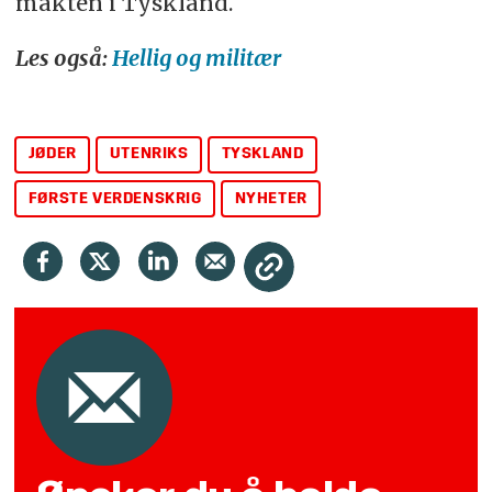
makten i Tyskland.
Les også:
Hellig og militær
JØDER
UTENRIKS
TYSKLAND
FØRSTE VERDENSKRIG
NYHETER