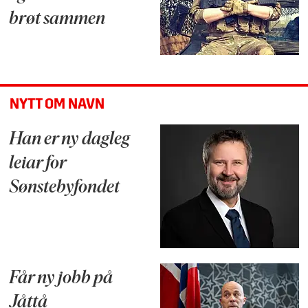
brøt sammen
NYTT OM NAVN
Han er ny dagleg
leiar for
Sønstebyfondet
Får ny jobb på
Jåttå