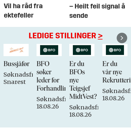
Vil ha råd fra
– Heilt feil signal å
ektefeller
sende
LEDIGE STILLINGER
>
Bussjåfør
BFO
Er du
Er du
søker
BFOs
vår nye
Søknadsfrist:
leder for
nye
Rekrutteri
Snarest
Forhandlingsutvalget
Teigsjef
Søknadsfr
MidtVest?
18.08.26
Søknadsfrist:
18.08.26
Søknadsfrist:
18.08.26