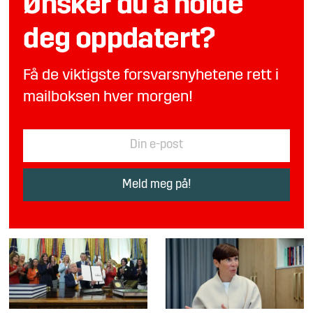
Ønsker du å holde
deg oppdatert?
Få de viktigste forsvarsnyhetene rett i
mailboksen hver morgen!