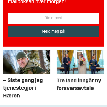
mailboksen hver morgen!
– Siste gang jeg
Tre land inngår ny
tjenestegjør i
forsvarsavtale
Hæren