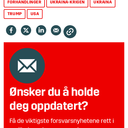
FORHANDLINGER
UKRAINA-KRIGEN
UKRAINA
TRUMP
USA
Ønsker du å holde
deg oppdatert?
Få de viktigste forsvarsnyhetene rett i