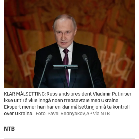
KLAR MÅLSETTING: Russlands president Vladimir Putin ser
ikke ut til å ville inngå noen fredsavtale med Ukraina.
Ekspert mener han har en klar målsetting om å ta kontroll
over Ukraina.
Foto: Pavel Bednyakov, AP via NTB
NTB