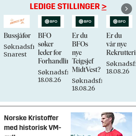
LEDIGE STILLINGER
>
Bussjåfør
BFO
Er du
Er du
søker
BFOs
vår nye
Søknadsfrist:
leder for
nye
Rekrutteri
Snarest
Forhandlingsutvalget
Teigsjef
Søknadsfr
MidtVest?
18.08.26
Søknadsfrist:
18.08.26
Søknadsfrist:
18.08.26
Norske Kristoffer
med historisk VM-