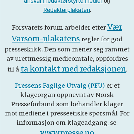
ansvar i redaktørstyrte medier
og
Redaktørplakaten
.
Vær
Forsvarets forum arbeider etter
Varsom-plakatens
regler for god
presseskikk. Den som mener seg rammet
av urettmessig medieomtale, oppfordres
ta kontakt med redaksjonen
til å
.
Pressens Faglige Utvalg (PFU)
er et
klageorgan oppnevnt av Norsk
Presseforbund som behandler klager
mot mediene i presseetiske spørsmål. For
informasjon om klageadgang, se:
www.presse.no