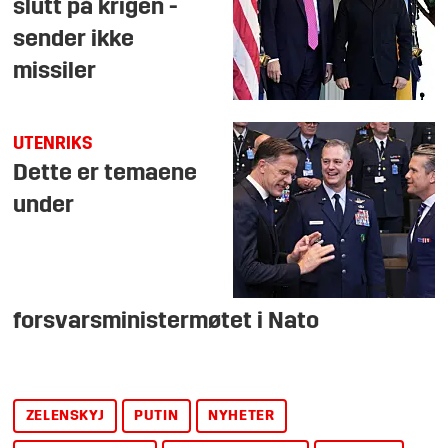
slutt på krigen -
sender ikke
missiler
UTENRIKS
Dette er temaene
under
forsvarsministermøtet i Nato
ZELENSKYJ
PUTIN
NYHETER