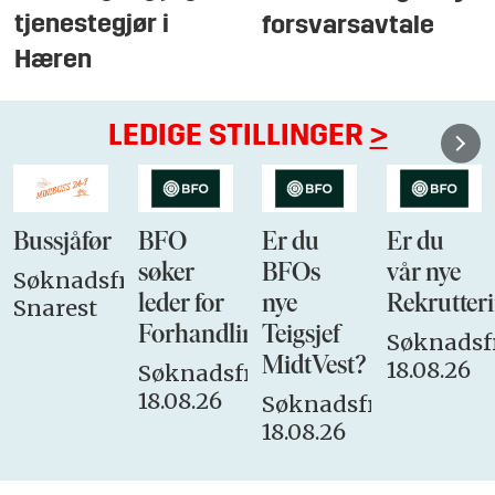
tjenestegjør i
forsvarsavtale
Hæren
LEDIGE STILLINGER
>
Bussjåfør
BFO
Er du
Er du
søker
BFOs
vår nye
Søknadsfrist:
leder for
nye
Rekrutteri
Snarest
Forhandlingsutvalget
Teigsjef
Søknadsfr
MidtVest?
18.08.26
Søknadsfrist:
18.08.26
Søknadsfrist:
18.08.26