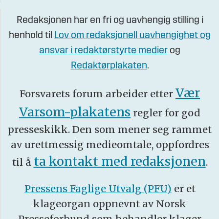
Redaksjonen har en fri og uavhengig stilling i
henhold til
Lov om redaksjonell uavhengighet og
ansvar i redaktørstyrte medier
og
Redaktørplakaten
.
Vær
Forsvarets forum arbeider etter
Varsom-plakatens
regler for god
presseskikk. Den som mener seg rammet
av urettmessig medieomtale, oppfordres
ta kontakt med redaksjonen
til å
.
Pressens Faglige Utvalg (PFU)
er et
klageorgan oppnevnt av Norsk
Presseforbund som behandler klager