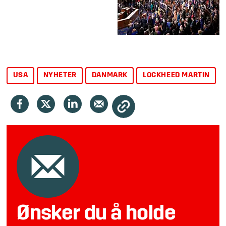
USA
NYHETER
DANMARK
LOCKHEED MARTIN
Ønsker du å holde