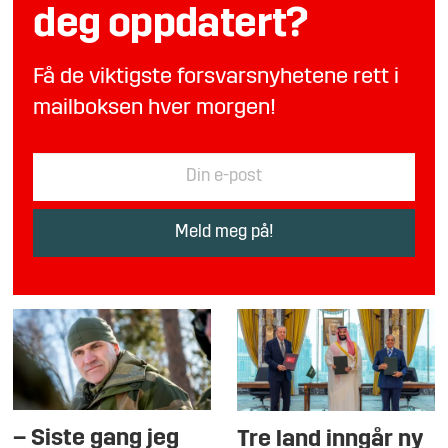
deg oppdatert?
Få de viktigste forsvarsnyhetene rett i
mailboksen hver morgen!
– Siste gang jeg
Tre land inngår ny