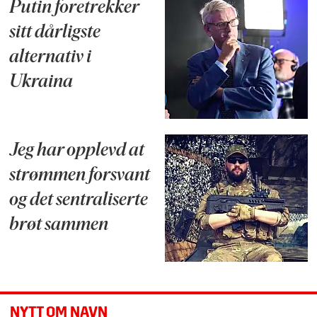
Putin foretrekker
sitt dårligste
alternativ i
Ukraina
Jeg har opplevd at
strømmen forsvant
og det sentraliserte
brøt sammen
NYTT OM NAVN