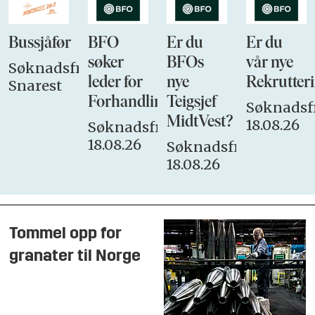
Bussjåfør
BFO
Er du
Er du
søker
BFOs
vår nye
Søknadsfrist:
leder for
nye
Rekrutteri
Snarest
Forhandlingsutvalget
Teigsjef
Søknadsfr
MidtVest?
18.08.26
Søknadsfrist:
18.08.26
Søknadsfrist:
18.08.26
Tommel opp for
granater til Norge