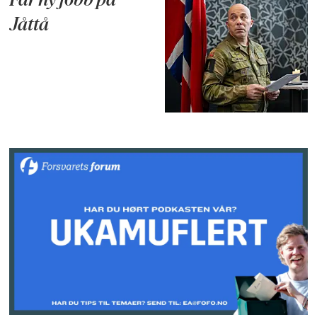
Får ny jobb på
Jåttå