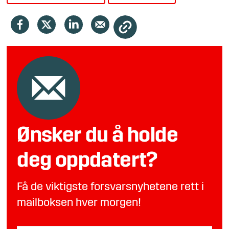
Ønsker du å holde
deg oppdatert?
Få de viktigste forsvarsnyhetene rett i
mailboksen hver morgen!