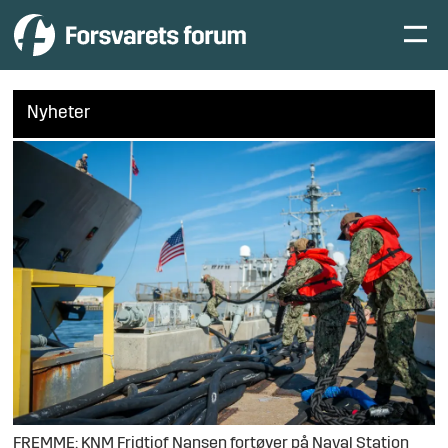
Nyheter
FREMME: KNM Fridtjof Nansen fortøyer på Naval Station