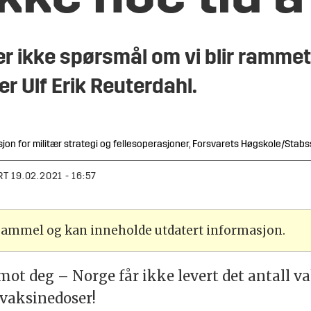
et er ikke spørsmål om vi blir ramm
er Ulf Erik Reuterdahl.
sjon for militær strategi og fellesoperasjoner, Forsvarets Høgskole/Stab
RT
19.02.2021 - 16:57
 gammel og kan inneholde utdatert informasjon.
mot deg – Norge får ikke levert det antall va
 vaksinedoser!