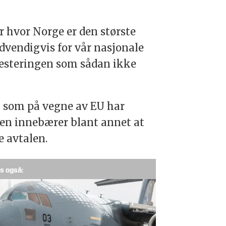
 hvor Norge er den største
ødvendigvis for vår nasjonale
vesteringen som sådan ikke
 som på vegne av EU har
len innebærer blant annet at
e avtalen.
s også: