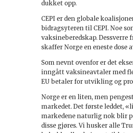
dukket opp.
CEPI er den globale koalisjon
bidragsyteren til CEPI. Noe so
vaksineberedskap. Dessverre f
skaffer Norge en eneste dose a
Som nevnt ovenfor er det ek
inngått vaksineavtaler med fl
EU betaler for utvikling og pr
Norge er en liten, men pengest
markedet. Det første leddet, «l
markedene naturlig nok blir pr
disse gjøres. Vi husker alle T