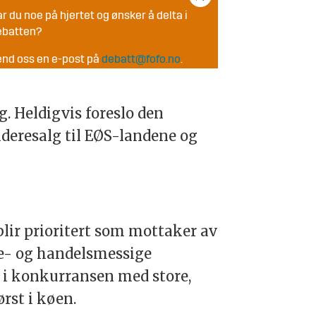
r du noe på hjertet og ønsker å delta i
ebatten?
nd oss en e-post på
debatt@fofo.no
.
g. Heldigvis foreslo den
deresalg til EØS-landene og
blir prioritert som mottaker av
ke- og handelsmessige
p i konkurransen med store,
ørst i køen.