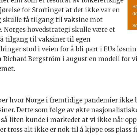
er enn som et resultat av folkerettslige
Ha
jørelse for Stortinget at det ikke var en
d
 skulle få tilgang til vaksine mot
Se
e. Norges hovedstrategi skulle være et
 tilgang til vaksiner til egen
inger stod i veien for å bli part i EUs løsnin
Richard Bergström i august en modell for vi
lemet.
oer hvor Norge i fremtidige pandemier ikke 
siner. Dette som følge av økte nasjonalistis
r så liten kunde i markedet at vi ikke når op
er tross alt ikke er nok til å kjøpe oss plass f