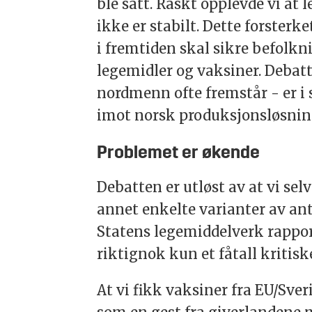
ble satt. Raskt opplevde vi at 
ikke er stabilt. Dette forste
i fremtiden skal sikre befolkn
legemidler og vaksiner. Debat
nordmenn ofte fremstår - er i st
imot norsk produksjonsløsnin
Problemet er økende
Debatten er utløst av at vi sel
annet enkelte varianter av an
Statens legemiddelverk rapport
riktignok kun et fåtall kritisk
At vi fikk vaksiner fra EU/Sv