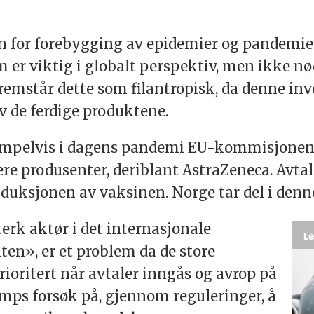
en for forebygging av epidemier og pandemier
m er viktig i globalt perspektiv, men ikke n
remstår dette som filantropisk, da denne in
v de ferdige produktene.
sempelvis i dagens pandemi EU-kommisjonen
ere produsenter, deriblant AstraZeneca. Avta
oduksjonen av vaksinen. Norge tar del i denn
erk aktør i det internasjonale
Le
iten», er et problem da de store
ioritert når avtaler inngås og avrop på
rumps forsøk på, gjennom reguleringer, å