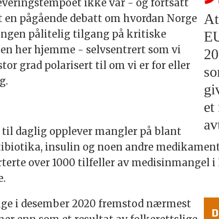
leveringstempoet ikke var - og fortsatt
At
rket en pågående debatt om hvordan Norge
ingen pålitelig tilgang på kritiske
EU
ten her hjemme - selvsentrert som vi
20
or grad polarisert til om vi er for eller
so
g.
gi
et
av
v til daglig opplever mangler på blant
tibiotika, insulin og noen andre medikament
erte over 1000 tilfeller av medisinmangel i N
e.
erige i desember 2020 fremstod nærmest
D