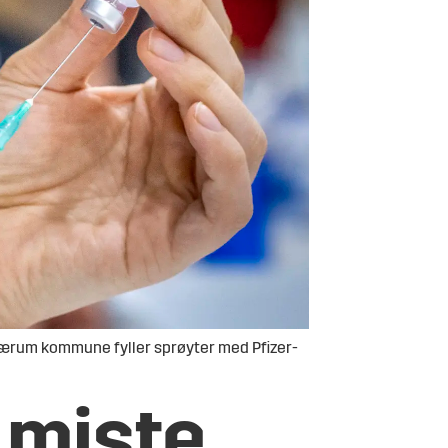
a Bærum kommune fyller sprøyter med Pfizer-
å miste