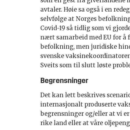
som en gest fra giverlandene m
avtaler. Høie sa også i en redeg
selvfølge at Norges befolkning
Covid-19 så tidlig som vi gjord
nært samarbeid med EU for å få
befolkning, men juridiske hindr
svenske vaksinekoordinatoren 
Sveits som til slutt løste prob
Begrensninger
Det kan lett beskrives scenari
internasjonalt produserte vak
begrensninger og/eller at vi e
rike land eller at våre oljepeng