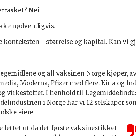
errasket? Nei.
Ikke nødvendigvis.
 konteksten - størrelse og kapital. Kan vi g
legemidlene og all vaksinen Norge kjøper, av
media, Moderna, Pfizer med flere. Kina og I
g virkestoffer. I henhold til Legemiddelindu
elindustrien i Norge har vi 12 selskaper so
ndske eiere.
e lettet ut da det første vaksinestikket