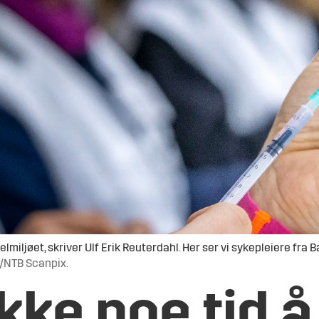
miljøet, skriver Ulf Erik Reuterdahl. Her ser vi sykepleiere fr
e/NTB Scanpix.
ikke noe tid 