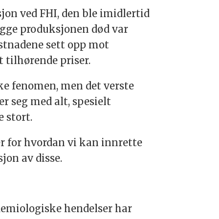
jon ved FHI, den ble imidlertid
legge produksjonen død var
stnadene sett opp mot
 tilhørende priser.
rske fenomen, men det verste
r seg med alt, spesielt
 stort.
r for hvordan vi kan innrette
jon av disse.
idemiologiske hendelser har