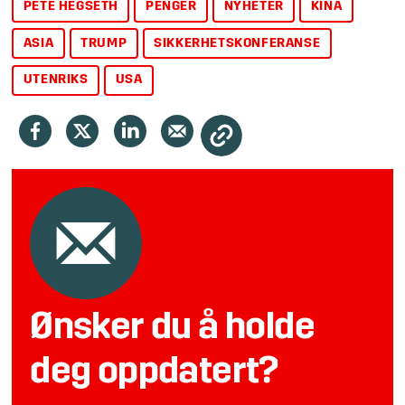
PETE HEGSETH
PENGER
NYHETER
KINA
ASIA
TRUMP
SIKKERHETSKONFERANSE
UTENRIKS
USA
Ønsker du å holde
deg oppdatert?