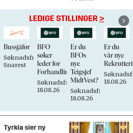
LEDIGE STILLINGER
>
Bussjåfør
BFO
Er du
Er du
søker
BFOs
vår nye
Søknadsfrist:
leder for
nye
Rekrutteri
Snarest
Forhandlingsutvalget
Teigsjef
Søknadsfr
MidtVest?
18.08.26
Søknadsfrist:
18.08.26
Søknadsfrist:
18.08.26
Tyrkia sier ny