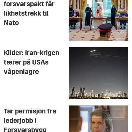
forsvarspakt får
likhetstrekk til
Nato
Kilder: Iran-krigen
tærer på USAs
våpenlagre
Tar permisjon fra
lederjobb i
Forsvarsbygg