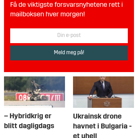
Få de viktigste forsvarsnyhetene rett i
mailboksen hver morgen!
– Hybridkrig er
Ukrainsk drone
blitt dagligdags
havnet i Bulgaria -
et uhell