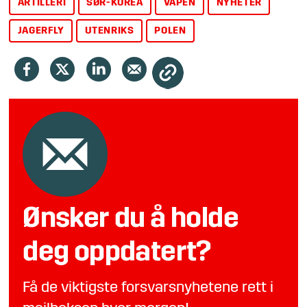
ARTILLERI
SØR-KOREA
VÅPEN
NYHETER
JAGERFLY
UTENRIKS
POLEN
Ønsker du å holde
deg oppdatert?
Få de viktigste forsvarsnyhetene rett i