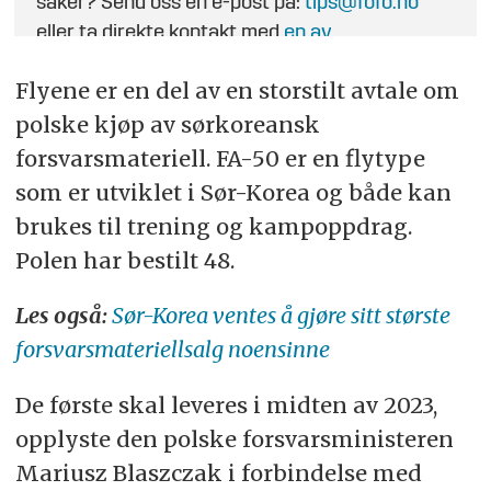
saker? Send oss en e-post på:
tips@fofo.no
eller ta direkte kontakt med
en av
journalistene
.
Flyene er en del av en storstilt avtale om
polske kjøp av sørkoreansk
forsvarsmateriell. FA-50 er en flytype
som er utviklet i Sør-Korea og både kan
brukes til trening og kampoppdrag.
Polen har bestilt 48.
Les også:
Sør-Korea ventes å gjøre sitt største
forsvarsmateriellsalg noensinne
De første skal leveres i midten av 2023,
opplyste den polske forsvarsministeren
Mariusz Blaszczak i forbindelse med