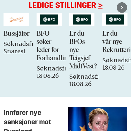
LEDIGE STILLINGER
>
Bussjåfør
BFO
Er du
Er du
søker
BFOs
vår nye
Søknadsfrist:
leder for
nye
Rekrutteri
Snarest
Forhandlingsutvalget
Teigsjef
Søknadsfr
MidtVest?
18.08.26
Søknadsfrist:
18.08.26
Søknadsfrist:
18.08.26
Innfører nye
sanksjoner mot