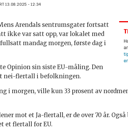
RT
13.08.2025 - 12:34
Mens Arendals sentrumsgater fortsatt
T
tt ikke var satt opp, var lokalet med
Ha
 fullsatt mandag morgen, første dag i
an
ti
en
rte Opinion sin siste EU-måling. Den
lt nei-flertall i befolkningen.
g i morgen, ville kun 33 prosent av nordmen
er mot et Ja-flertall, er de over 70 år. Også
et flertall for EU.