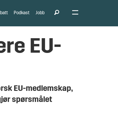
batt
Podkast
Jobb
ere EU-
 norsk EU-medlemskap,
jør spørsmålet