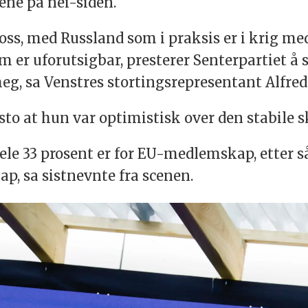
ene på nei-siden.
 oss, med Russland som i praksis er i krig 
r uforutsigbar, presterer Senterpartiet å si
g, sa Venstres stortingsrepresentant Alfred 
to at hun var optimistisk over den stabile s
t hele 33 prosent er for EU-medlemskap, etter
p, sa sistnevnte fra scenen.