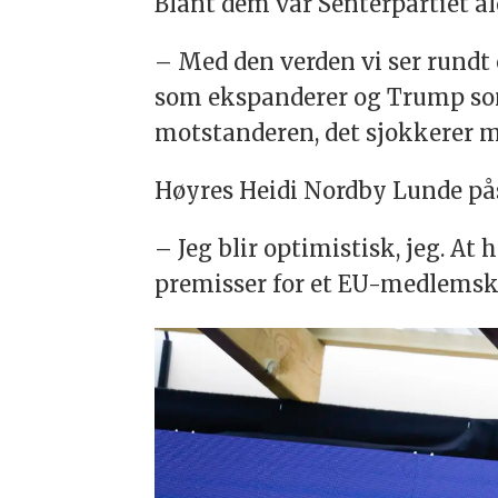
Blant dem var Senterpartiet al
– Med den verden vi ser rundt
som ekspanderer og Trump som e
motstanderen, det sjokkerer me
Høyres Heidi Nordby Lunde pås
– Jeg blir optimistisk, jeg. A
premisser for et EU-medlemska