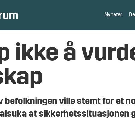
Nyheter
De
p ikke å vurd
skap
 befolkningen ville stemt for et
lsuka at sikkerhetssituasjonen g