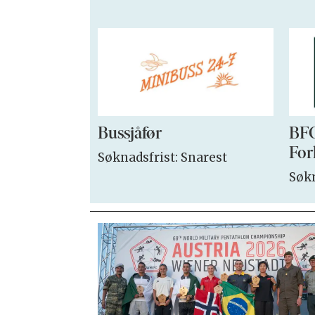
Bussjåfør
BFO
For
Søknadsfrist: Snarest
Søkn