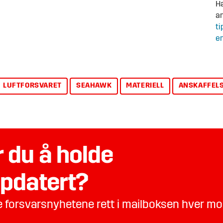
Ha
an
ti
en
LUFTFORSVARET
SEAHAWK
MATERIELL
ANSKAFFEL
 du å holde
pdatert?
te forsvarsnyhetene rett i mailboksen hver m