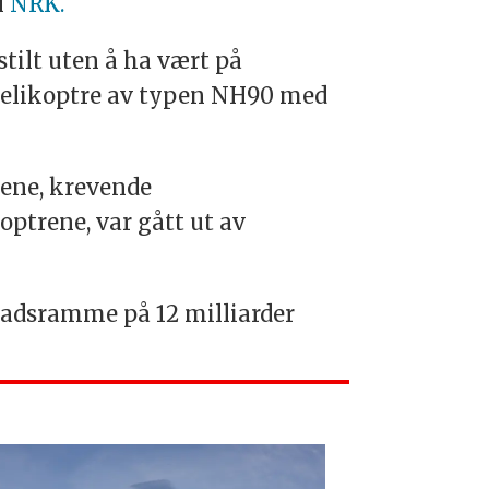
l
NRK.
ilt uten å ha vært på
 helikoptre av typen NH90 med
rene, krevende
ptrene, var gått ut av
nadsramme på 12 milliarder