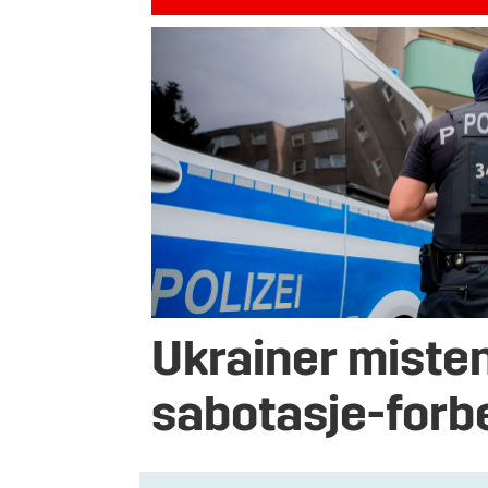
Ukrainer misten
sabotasje-forb