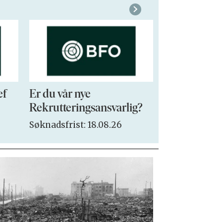
ef
Er du vår nye
VP Sales & 
Rekrutteringsansvarlig?
Søknadsfrist:
Søknadsfrist: 18.08.26