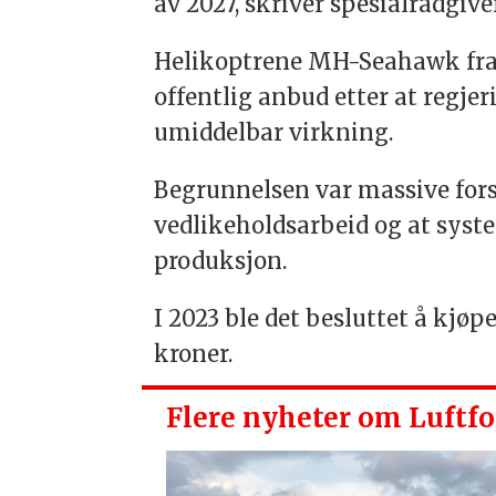
av 2027, skriver spesialrådgive
Helikoptrene MH-Seahawk fra 
offentlig anbud etter at regj
umiddelbar virkning.
Begrunnelsen var massive fors
vedlikeholdsarbeid og at syst
produksjon.
I 2023 ble det besluttet å kj
kroner.
Flere nyheter om Luftfo