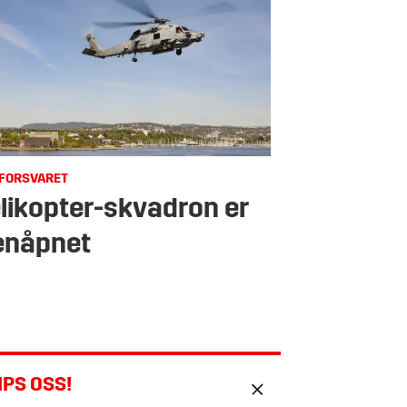
FORSVARET
likopter-skvadron er
enåpnet
IPS OSS!