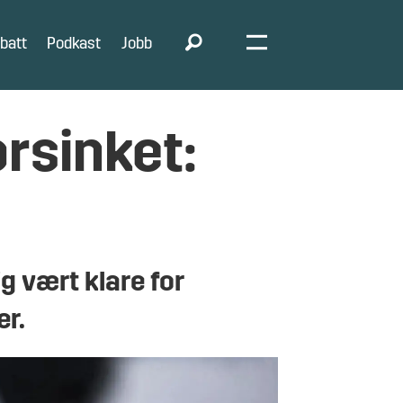
batt
Podkast
Jobb
rsinket:
g vært klare for
er.