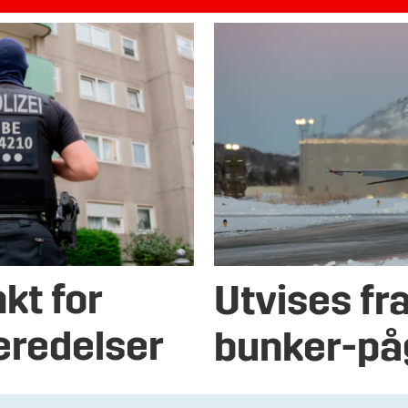
kt for
Utvises fr
eredelser
bunker-på