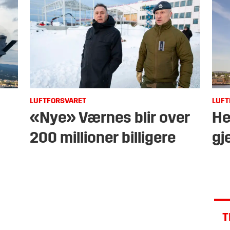
LUFTFORSVARET
LUFT
«Nye» Værnes blir over
He
200 millioner billigere
gj
T