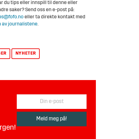
r du tips eller innspill til denne eller
dre saker? Send oss en e-post på:
ps@fofo.no
eller ta direkte kontakt med
 av journalistene
.
SER
NYHETER
orgen!