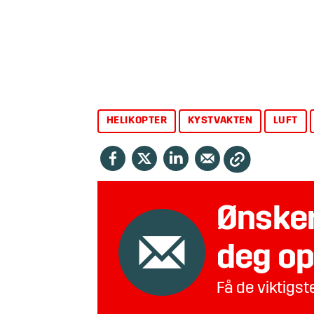
HELIKOPTER
KYSTVAKTEN
LUFT
Ønsker
deg op
Få de viktigs