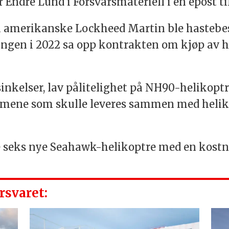
r Endre Lund i Forsvarsmateriell i en epost ti
amerikanske Lockheed Martin ble hastebest
eringen i 2022 sa opp kontrakten om kjøp av
inkelser, lav pålitelighet på NH90-helikopt
emene som skulle leveres sammen med heliko
øpe seks nye Seahawk-helikoptre med en kost
rsvaret: