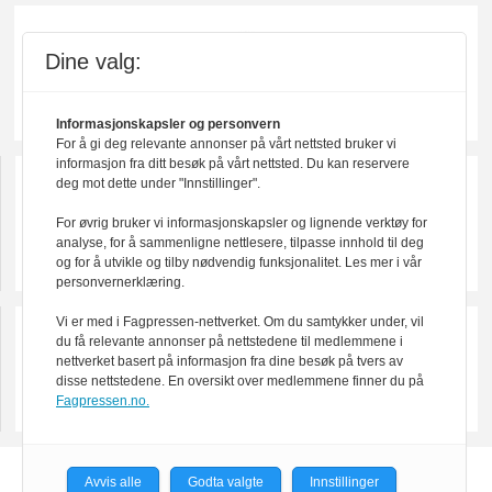
Dine valg:
Informasjonskapsler og personvern
For å gi deg relevante annonser på vårt nettsted bruker vi
informasjon fra ditt besøk på vårt nettsted. Du kan reservere
deg mot dette under "Innstillinger".
For øvrig bruker vi informasjonskapsler og lignende verktøy for
analyse, for å sammenligne nettlesere, tilpasse innhold til deg
og for å utvikle og tilby nødvendig funksjonalitet. Les mer i vår
personvernerklæring.
Vi er med i Fagpressen-nettverket. Om du samtykker under, vil
du få relevante annonser på nettstedene til medlemmene i
nettverket basert på informasjon fra dine besøk på tvers av
disse nettstedene. En oversikt over medlemmene finner du på
Fagpressen.no.
Avvis alle
Godta valgte
Innstillinger
Powered by Labrador CMS