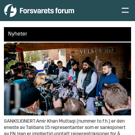
Nyheter
SANKSJONERT:Amir Khan Muttaqi (nummer to f.h.) er den
eneste av Talibans 15 representanter som er sanksjonert
av FN. Han er imidlertid unntatt reiserestriksjoner for å