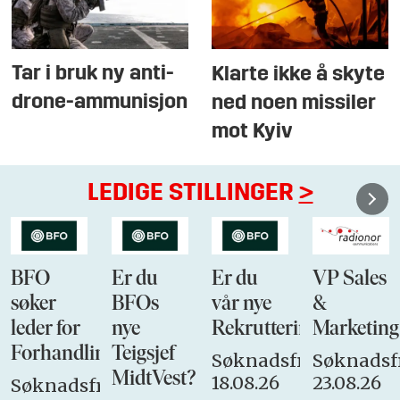
Tar i bruk ny anti-
Klarte ikke å skyte
drone-ammunisjon
ned noen missiler
mot Kyiv
LEDIGE STILLINGER
>
BFO
Er du
Er du
VP Sales
søker
BFOs
vår nye
&
leder for
nye
Rekrutteringsansvarli
Marketing
Forhandlingsutvalget
Teigsjef
Søknadsfrist:
Søknadsfr
MidtVest?
18.08.26
23.08.26
Søknadsfrist: