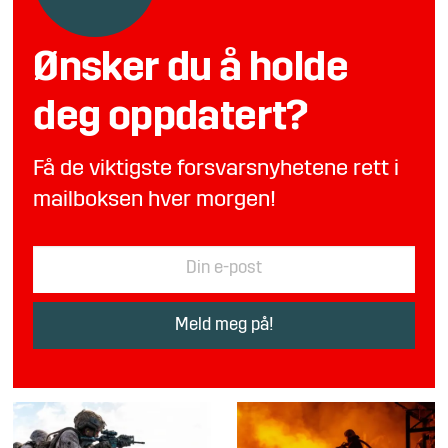
Ønsker du å holde
deg oppdatert?
Få de viktigste forsvarsnyhetene rett i
mailboksen hver morgen!