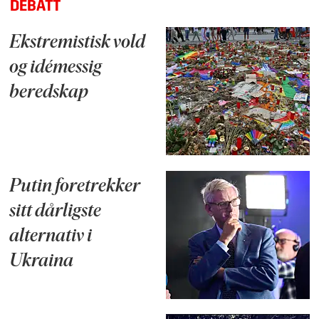
DEBATT
Ekstremistisk vold
og idémessig
beredskap
Putin foretrekker
sitt dårligste
alternativ i
Ukraina