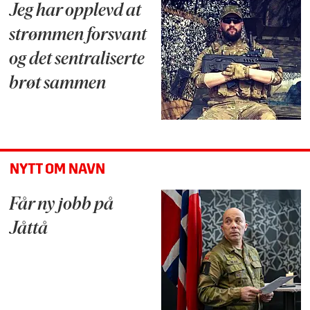
Jeg har opplevd at
strømmen forsvant
og det sentraliserte
brøt sammen
NYTT OM NAVN
Får ny jobb på
Jåttå