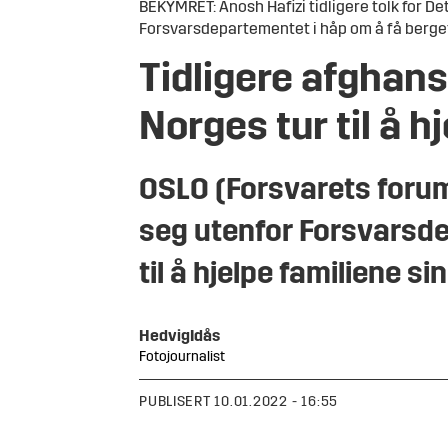
BEKYMRET: Anosh Hafizi tidligere tolk for D
Forsvarsdepartementet i håp om å få berget 
Tidligere afghan
Norges tur til å h
OSLO (Forsvarets forum)
seg utenfor Forsvarsd
til å hjelpe familiene si
Hedvig
Idås
Fotojournalist
PUBLISERT
10.01.2022 - 16:55