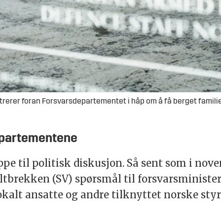
rer foran Forsvarsdepartementet i håp om å få berget familien
departementene
e til politisk diskusjon. Så sent som i novem
ltbrekken (SV) spørsmål til forsvarsminist
okalt ansatte og andre tilknyttet norske styr