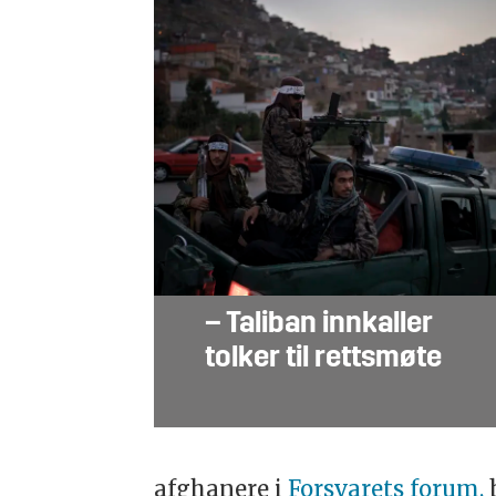
– Taliban innkaller
tolker til rettsmøte
afghanere i
Forsvarets forum,
b