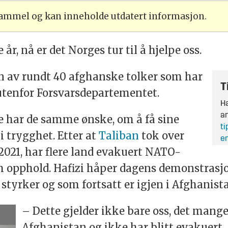
 gammel og kan inneholde utdatert informasjon.
år, nå er det Norges tur til å hjelpe oss.
en av rundt 40 afghanske tolker som har
T
utenfor Forsvarsdepartementet.
Ha
an
e har de samme ønske, om å få sine
ti
trygghet. Etter at
Taliban
tok over
en
021, har flere land evakuert NATO-
m opphold. Hafizi håper dagens demonstrasj
 styrker og som fortsatt er igjen i Afghanist
– Dette gjelder ikke bare oss, det mange
Afghanistan og ikke har blitt evakuert.