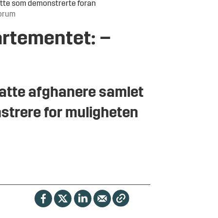
satte som demonstrerte foran
Forum
artementet: –
nsatte afghanere samlet
trere for muligheten