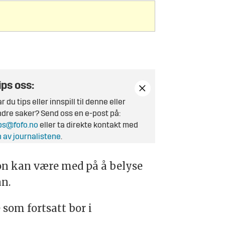
ips oss:
r du tips eller innspill til denne eller
dre saker? Send oss en e-post på:
ps@fofo.no
eller ta direkte kontakt med
 av journalistene
.
on kan være med på å belyse
an.
 som fortsatt bor i