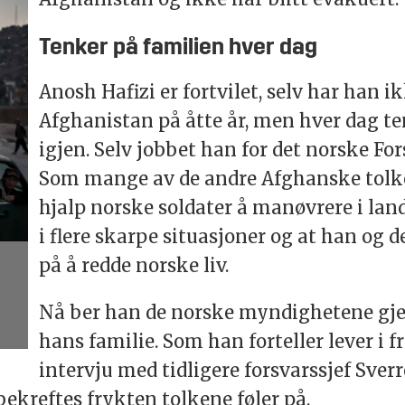
Tenker på familien hver dag
Anosh Hafizi er fortvilet, selv har han 
Afghanistan på åtte år, men hver dag t
igjen. Selv jobbet han for det norske For
Som mange av de andre Afghanske tolken
hjalp norske soldater å manøvrere i lande
i flere skarpe situasjoner og at han og 
på å redde norske liv.
Nå ber han de norske myndighetene gjen
hans familie. Som han forteller lever i f
intervju med tidligere forsvarssjef Sver
ekreftes frykten tolkene føler på.