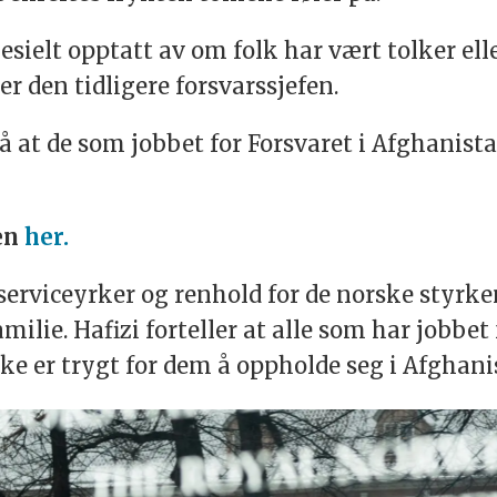
spesielt opptatt av om folk har vært tolker e
ier den tidligere forsvarssjefen.
på at de som jobbet for Forsvaret i Afghanist
sen
her.
erviceyrker og renhold for de norske styrken
familie. Hafizi forteller at alle som har jobb
kke er trygt for dem å oppholde seg i Afghani