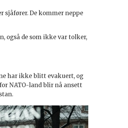
ller sjåfører. De kommer neppe
an, også de som ikke var tolker,
e har ikke blitt evakuert, og
et for NATO-land blir nå ansett
stan.