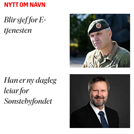
NYTT OM NAVN
Blir sjef for E-
tjenesten
Han er ny dagleg
leiar for
Sønstebyfondet