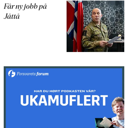
Får ny jobb på
Jåttå