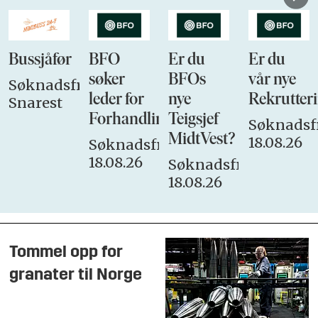
Bussjåfør
BFO
Er du
Er du
søker
BFOs
vår nye
Søknadsfrist:
leder for
nye
Rekrutteri
Snarest
Forhandlingsutvalget
Teigsjef
Søknadsfr
MidtVest?
18.08.26
Søknadsfrist:
18.08.26
Søknadsfrist:
18.08.26
Tommel opp for
granater til Norge