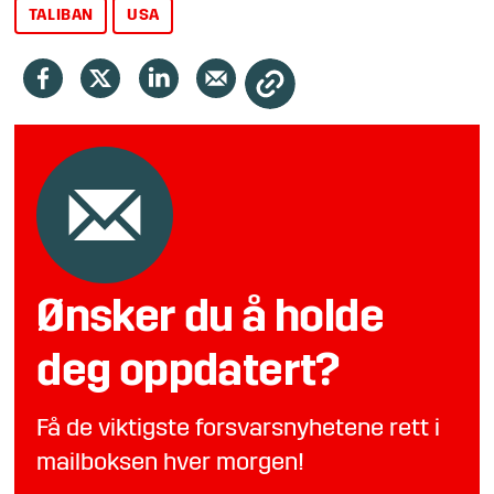
TALIBAN
USA
Ønsker du å holde
deg oppdatert?
Få de viktigste forsvarsnyhetene rett i
mailboksen hver morgen!