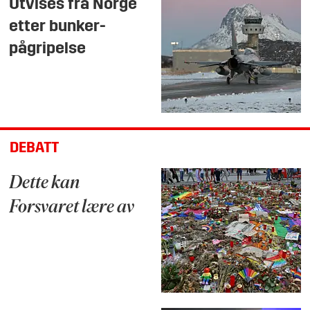
Utvises fra Norge
etter bunker-
pågripelse
DEBATT
Dette kan
Forsvaret lære av