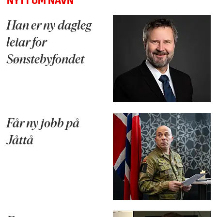
NYTT OM NAVN
Han er ny dagleg
leiar for
Sønstebyfondet
Får ny jobb på
Jåttå