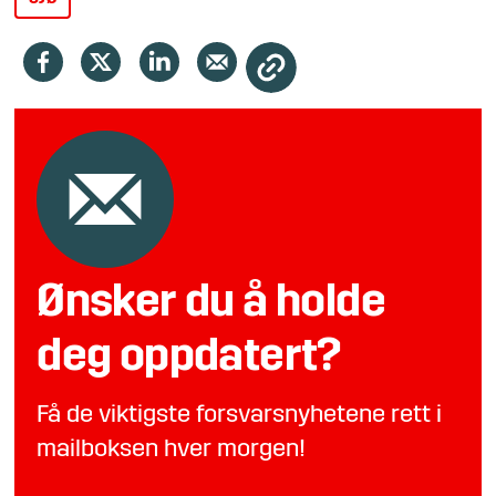
Ønsker du å holde
deg oppdatert?
Få de viktigste forsvarsnyhetene rett i
mailboksen hver morgen!