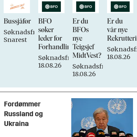
Bussjåfør
BFO
Er du
Er du
søker
BFOs
vår nye
Søknadsfrist:
leder for
nye
Rekrutteri
Snarest
Forhandlingsutvalget
Teigsjef
Søknadsfr
MidtVest?
18.08.26
Søknadsfrist:
18.08.26
Søknadsfrist:
18.08.26
Fordømmer
Russland og
Ukraina