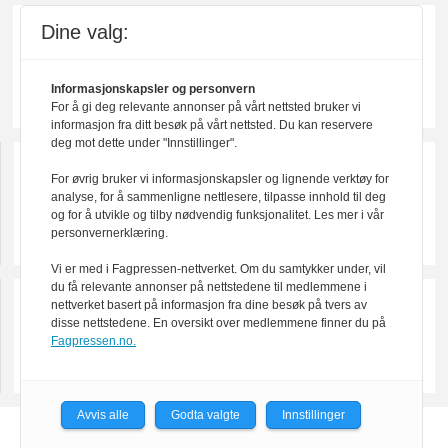
Dine valg:
Informasjonskapsler og personvern
For å gi deg relevante annonser på vårt nettsted bruker vi
informasjon fra ditt besøk på vårt nettsted. Du kan reservere
deg mot dette under "Innstillinger".
For øvrig bruker vi informasjonskapsler og lignende verktøy for
analyse, for å sammenligne nettlesere, tilpasse innhold til deg
og for å utvikle og tilby nødvendig funksjonalitet. Les mer i vår
personvernerklæring.
Vi er med i Fagpressen-nettverket. Om du samtykker under, vil
du få relevante annonser på nettstedene til medlemmene i
nettverket basert på informasjon fra dine besøk på tvers av
disse nettstedene. En oversikt over medlemmene finner du på
Fagpressen.no.
Avvis alle
Godta valgte
Innstillinger
Powered by Labrador CMS