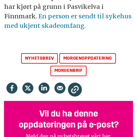
har kjørt på grunn i Pasvikelva i
Finnmark.
En person er sendt til sykehus
med ukjent skadeomfang.
NYHETSBREV
MORGENOPPDATERING
MORGENBRIF
Vil du ha denne
oppdateringen på e-post?
Meld deg på nyhetsbrevet vårt her.