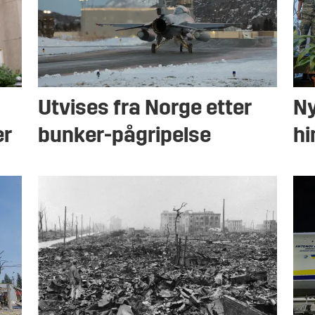
Utvises fra Norge etter
Ny
er
bunker-pågripelse
hi