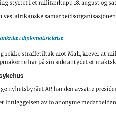
ng styrtet i et militærkupp 18. august og satt 
en vestafrikanske samarbeidsorganisasjonen
rankrike i diplomatisk krise
ng rekke straffetiltak mot
Mali
, krever at m
uppmakerne har på sin side antydet et maktskif
 sykehus
følge nyhetsbyrået AP, har den avsatte presid
et innleggelsen av to anonyme medarbeidere