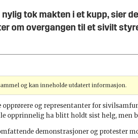
nylig tok makten i et kupp, sier de 
r om overgangen til et sivilt styr
 gammel og kan inneholde utdatert informasjon.
re opprørere og representanter for sivilsamfu
e opprinnelig ha blitt holdt sist helg, men b
omfattende demonstrasjoner og protester mo