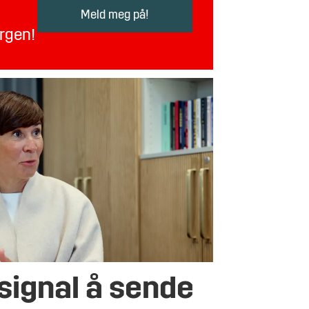
orgen!
l signal å sende