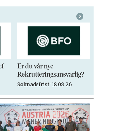
ef
Er du vår nye
VP Sales & 
Rekrutteringsansvarlig?
Søknadsfrist:
Søknadsfrist: 18.08.26