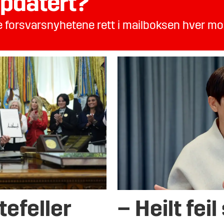
pdatert?
te forsvarsnyhetene rett i mailboksen hver m
tefeller
– Heilt fei