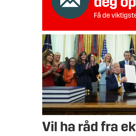
deg op
Få de viktigs
Vil ha råd fra ek