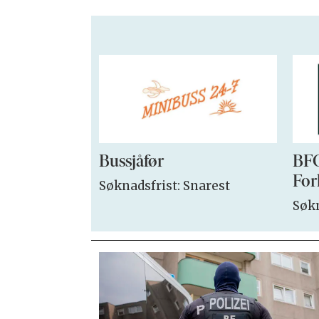
Bussjåfør
BFO
For
Søknadsfrist: Snarest
Søkn