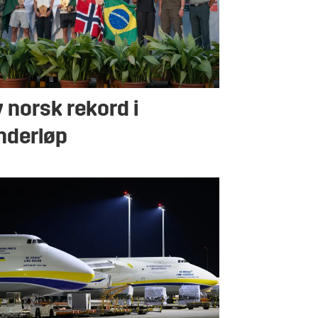
 norsk rekord i
nderløp