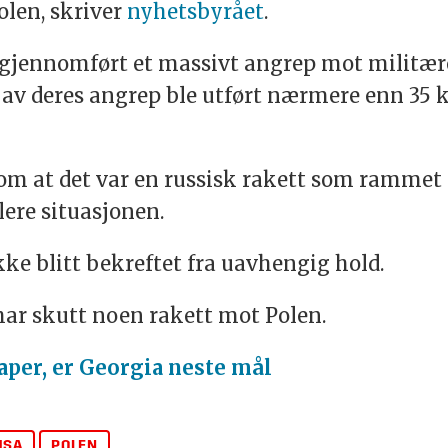
Polen, skriver
nyhetsbyrået
.
e gjennomført et massivt angrep mot militær
 av deres angrep ble utført nærmere enn 35 k
om at det var en russisk rakett som rammet 
lere situasjonen.
ke blitt bekreftet fra uavhengig hold.
har skutt noen rakett mot Polen.
per, er Georgia neste mål
USA
POLEN