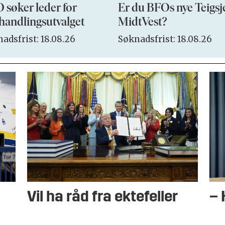
 søker leder for
Er du BFOs nye Teigsj
handlingsutvalget
MidtVest?
adsfrist: 18.08.26
Søknadsfrist: 18.08.26
Vil ha råd fra ektefeller
– 