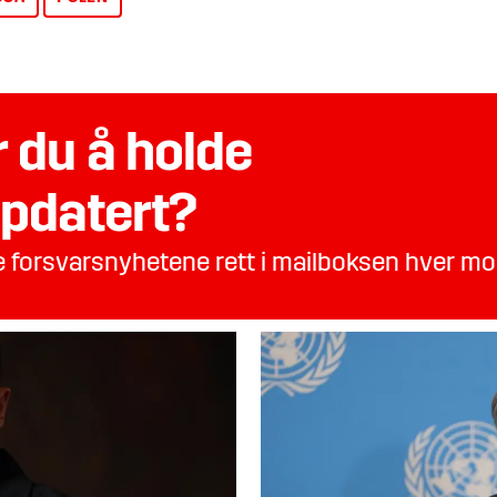
 du å holde
pdatert?
te forsvarsnyhetene rett i mailboksen hver m