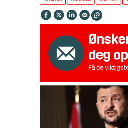
Ønsker
deg op
Få de viktigs