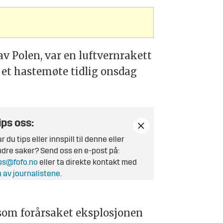
av Polen, var en luftvernrakett
å et hastemøte tidlig onsdag
ips oss:
r du tips eller innspill til denne eller
dre saker? Send oss en e-post på:
ps@fofo.no
eller ta direkte kontakt med
 av journalistene
.
som forårsaket eksplosjonen