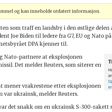
gammel og kan inneholde utdatert informasjon.
ten som traff en landsby i den østlige delen 
ent Joe Biden til ledere fra G7, EU og Nato p
hetsbyrået DPA kjenner til.
og Nato-partnere at eksplosjonen
T
issil. Det melder Reuters, som siterer en
Ha
an
ti
t mener vrakrestene etter eksplosjonen
en
en var ukrainsk, melder Reuters.
 var det snakk om en ukrainsk S-300-rakett 