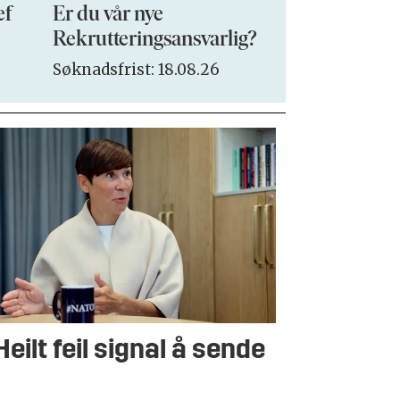
ef
Er du vår nye
VP Sales & 
Rekrutteringsansvarlig?
Søknadsfrist:
Søknadsfrist: 18.08.26
Heilt feil signal å sende