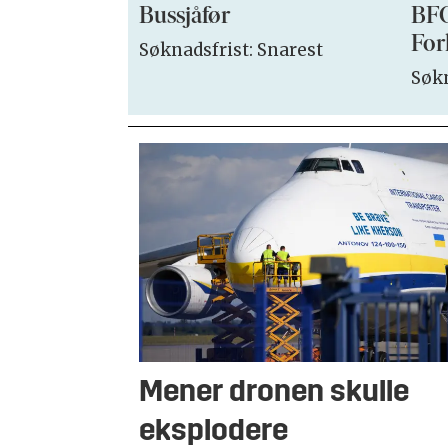
Bussjåfør
BFO
For
Søknadsfrist: Snarest
Søkn
Mener dronen skulle
eksplodere