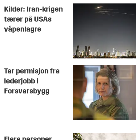
Kilder: Iran-krigen
tærer på USAs
våpenlagre
Tar permisjon fra
lederjobb i
Forsvarsbygg
Flere personer