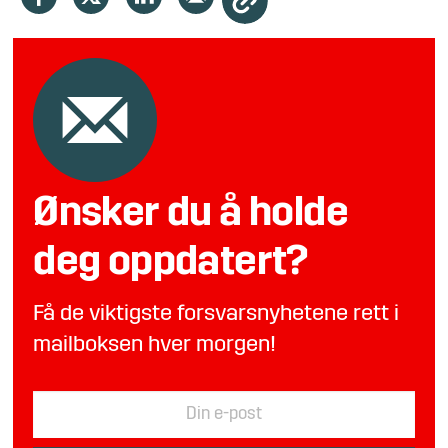
Ønsker du å holde
deg oppdatert?
Få de viktigste forsvarsnyhetene rett i
mailboksen hver morgen!