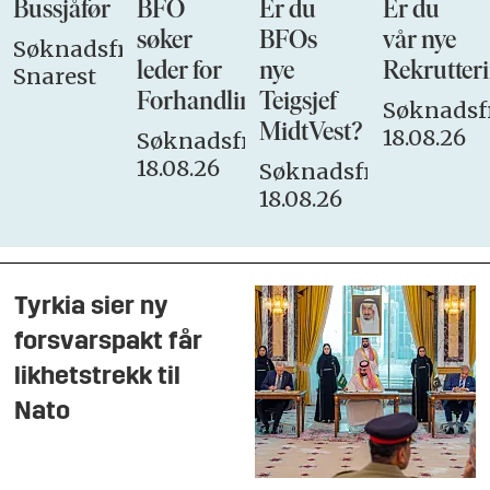
Bussjåfør
BFO
Er du
Er du
søker
BFOs
vår nye
Søknadsfrist:
leder for
nye
Rekrutteri
Snarest
Forhandlingsutvalget
Teigsjef
Søknadsfr
MidtVest?
18.08.26
Søknadsfrist:
18.08.26
Søknadsfrist:
18.08.26
Tyrkia sier ny
forsvarspakt får
likhetstrekk til
Nato