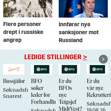
Flere personer
Innfører nye
drept i russiske
sanksjoner mot
angrep
Russland
LEDIGE STILLINGER
>
Bussjåfør
BFO
Er du
Er du
søker
BFOs
vår nye
Søknadsfrist:
leder for
nye
Rekrutteri
Snarest
Forhandlingsutvalget
Teigsjef
Søknadsfr
MidtVest?
18.08.26
Søknadsfrist: