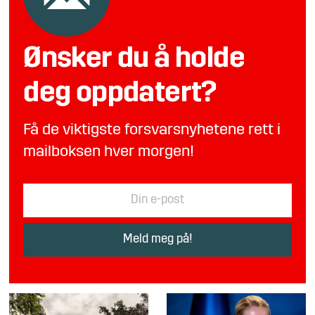
Ønsker du å holde
deg oppdatert?
Få de viktigste forsvarsnyhetene rett i
mailboksen hver morgen!