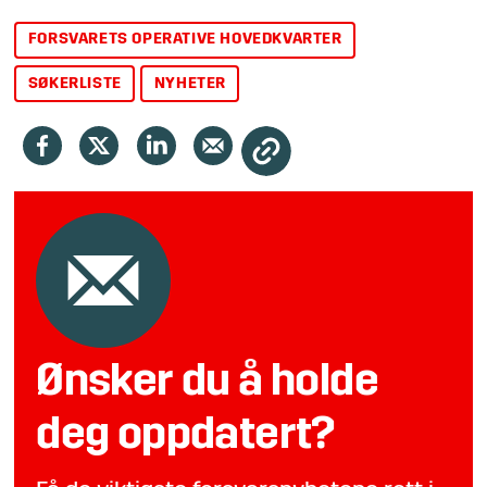
FORSVARETS OPERATIVE HOVEDKVARTER
SØKERLISTE
NYHETER
Ønsker du å holde
deg oppdatert?