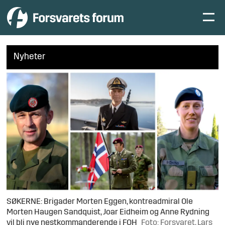
Nyheter
SØKERNE: Brigader Morten Eggen, kontreadmiral Ole
Morten Haugen Sandquist, Joar Eidheim og Anne Rydning
vil bli nye nestkommanderende i FOH
Foto: Forsvaret, Lars