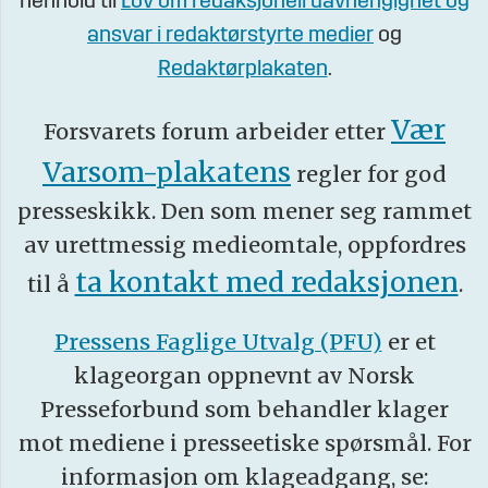
henhold til
Lov om redaksjonell uavhengighet og
ansvar i redaktørstyrte medier
og
Redaktørplakaten
.
Vær
Forsvarets forum arbeider etter
Varsom-plakatens
regler for god
presseskikk. Den som mener seg rammet
av urettmessig medieomtale, oppfordres
ta kontakt med redaksjonen
til å
.
Pressens Faglige Utvalg (PFU)
er et
klageorgan oppnevnt av Norsk
Presseforbund som behandler klager
mot mediene i presseetiske spørsmål. For
informasjon om klageadgang, se: