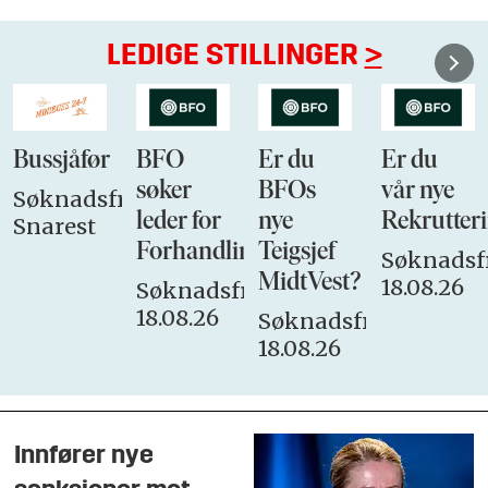
LEDIGE STILLINGER
>
Bussjåfør
BFO
Er du
Er du
søker
BFOs
vår nye
Søknadsfrist:
leder for
nye
Rekrutteri
Snarest
Forhandlingsutvalget
Teigsjef
Søknadsfr
MidtVest?
18.08.26
Søknadsfrist:
18.08.26
Søknadsfrist:
18.08.26
Innfører nye