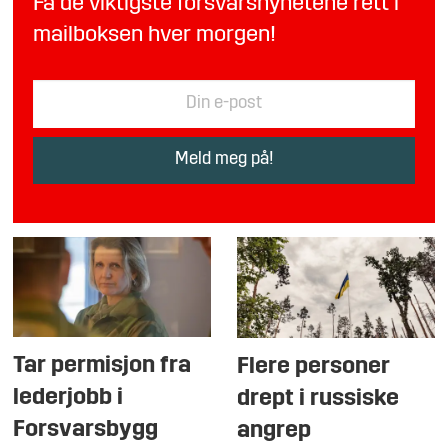
Få de viktigste forsvarsnyhetene rett i
mailboksen hver morgen!
Tar permisjon fra
Flere personer
lederjobb i
drept i russiske
Forsvarsbygg
angrep