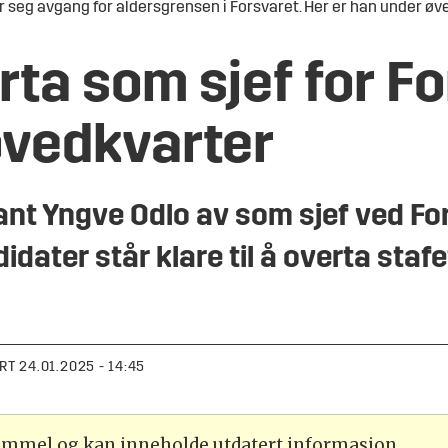
g avgang for aldersgrensen i Forsvaret. Her er han under øvelse
erta som sjef for F
ovedkvarter
nant Yngve Odlo av som sjef ved Fo
dater står klare til å overta staf
RT
24.01.2025 - 14:45
gammel og kan inneholde utdatert informasjon.