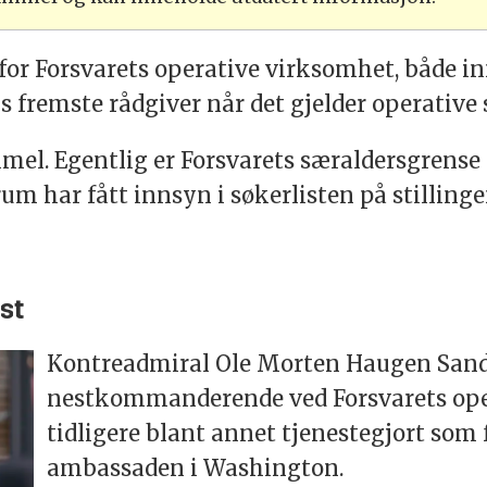
r Forsvarets operative virksomhet, både in
ns fremste rådgiver når det gjelder operative
mel. Egentlig er Forsvarets særaldersgrense 
orum har fått innsyn i søkerlisten på stilling
st
Kontreadmiral Ole Morten Haugen Sandqu
nestkommanderende ved Forsvarets ope
tidligere blant annet tjenestegjort som
ambassaden i Washington.