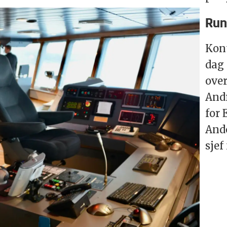
Run
Kon
dag 
over
Andr
for 
And
sjef