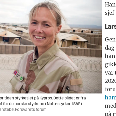
Han 
sjef
Lars
Gene
dag 
han 
gikk
var 
2020
for
ham
 tiden styrkesjef på Kypros. Dette bildet er fra
f for de norske styrkene i Nato-styrken ISAF i
med
Nørstebø, Forsvarets forum
på 