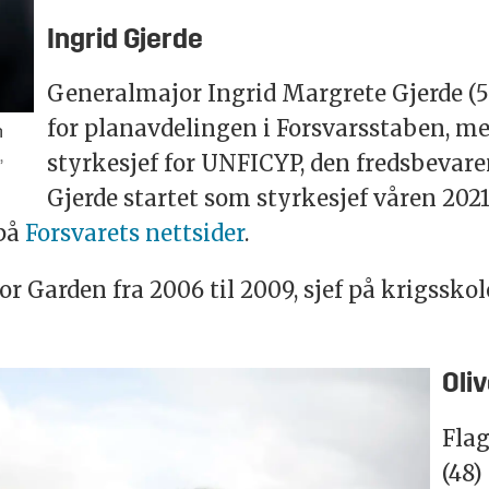
Ingrid Gjerde
Generalmajor Ingrid Margrete Gjerde (54
for planavdelingen i Forsvarsstaben, me
n
,
styrkesjef for UNFICYP, den fredsbevar
Gjerde startet som styrkesjef våren 2021
 på
Forsvarets nettsider
.
for Garden fra 2006 til 2009, sjef på krigsskol
Oli
Fla
(48)