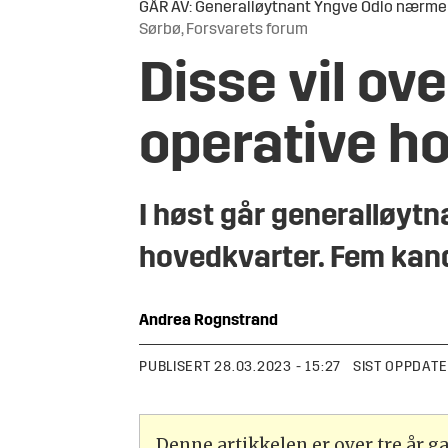
GÅR AV: Generalløytnant Yngve Odlo nærmer se
Sørbø, Forsvarets forum
Disse vil ov
operative h
I høst går generalløyt
hovedkvarter. Fem kandi
Andrea
Rognstrand
PUBLISERT
28.03.2023 - 15:27
SIST OPPDATE
Denne artikkelen er over tre år 