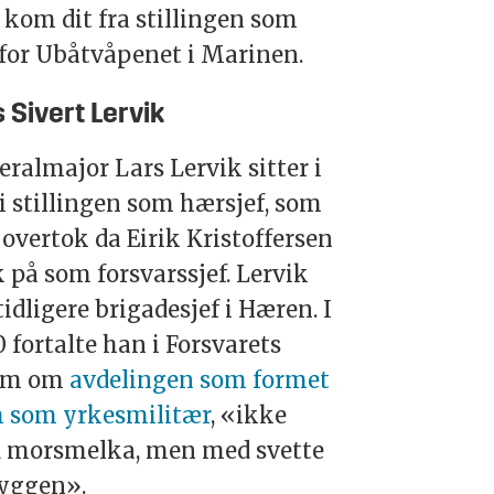
kom dit fra stillingen som
 for Ubåtvåpenet i Marinen.
 Sivert Lervik
ralmajor Lars Lervik sitter i
i stillingen som hærsjef, som
overtok da Eirik Kristoffersen
 på som forsvarssjef. Lervik
tidligere brigadesjef i Hæren. I
 fortalte han i Forsvarets
um om
avdelingen som formet
 som yrkesmilitær
, «ikke
 morsmelka, men med svette
ryggen».