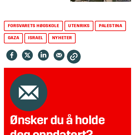
FORSVARETS HØGSKOLE
UTENRIKS
PALESTINA
GAZA
ISRAEL
NYHETER
Ønsker du å holde