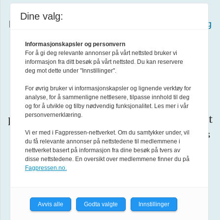
Redaksjonen har en fri og uavhengig stilling i
Dine valg:
henhold til
Lov om redaksjonell uavhengighet og
ansvar i redaktørstyrte medier
og
Informasjonskapsler og personvern
For å gi deg relevante annonser på vårt nettsted bruker vi
Redaktørplakaten
.
informasjon fra ditt besøk på vårt nettsted. Du kan reservere
deg mot dette under "Innstillinger".
Vær
Forsvarets forum arbeider etter
For øvrig bruker vi informasjonskapsler og lignende verktøy for
analyse, for å sammenligne nettlesere, tilpasse innhold til deg
Varsom-plakatens
regler for god
og for å utvikle og tilby nødvendig funksjonalitet. Les mer i vår
personvernerklæring.
presseskikk. Den som mener seg rammet
av urettmessig medieomtale, oppfordres
Vi er med i Fagpressen-nettverket. Om du samtykker under, vil
du få relevante annonser på nettstedene til medlemmene i
ta kontakt med redaksjonen
til å
.
nettverket basert på informasjon fra dine besøk på tvers av
disse nettstedene. En oversikt over medlemmene finner du på
Fagpressen.no.
Pressens Faglige Utvalg (PFU)
er et
klageorgan oppnevnt av Norsk
Avvis alle
Godta valgte
Innstillinger
Presseforbund som behandler klager