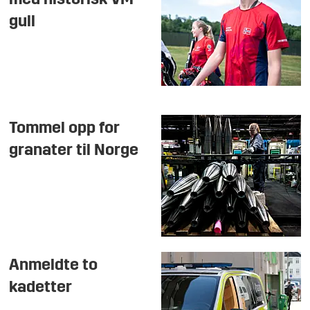
med historisk VM-
gull
Tommel opp for
granater til Norge
Anmeldte to
kadetter