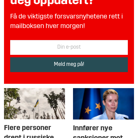
deg oppdatert?
Få de viktigste forsvarsnyhetene rett i
mailboksen hver morgen!
Flere personer
Innfører nye
drept i russiske