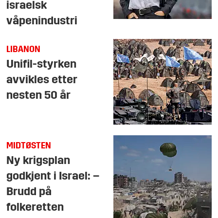
israelsk
våpenindustri
LIBANON
Unifil-styrken
avvikles etter
nesten 50 år
MIDTØSTEN
Ny krigsplan
godkjent i Israel: –
Brudd på
folkeretten