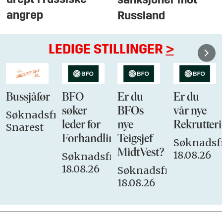
sanksjoner mot
angrep
Russland
LEDIGE STILLINGER
>
Bussjåfør
BFO
Er du
Er du
søker
BFOs
vår nye
Søknadsfrist:
leder for
nye
Rekrutteri
Snarest
Forhandlingsutvalget
Teigsjef
Søknadsfr
MidtVest?
18.08.26
Søknadsfrist:
18.08.26
Søknadsfrist:
18.08.26