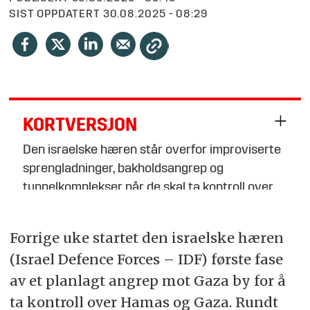
SIST OPPDATERT
30.08.2025 - 08:29
KORTVERSJON
Den israelske hæren står overfor improviserte
sprengladninger, bakholdsangrep og
tunnelkomplekser når de skal ta kontroll over
Gaza.
Forrige uke startet den israelske hæren
Hamas kan komme til å benytte seg av urban
(Israel Defence Forces – IDF) første fase
geriljataktikk og informasjonskampanjer for å
motvirke israelsk fremgang.
av et planlagt angrep mot Gaza by for å
ta kontroll over Hamas og Gaza. Rundt
Oppsummeringen er generert av kunstig