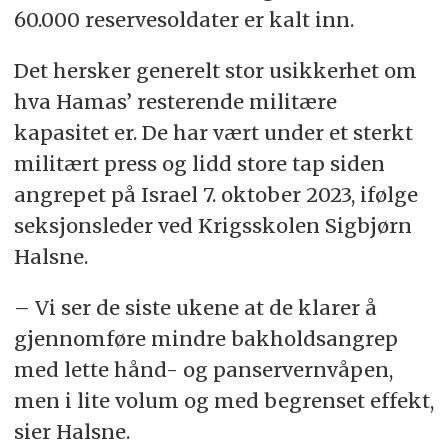
60.000 reservesoldater er kalt inn.
intelligens, men gjennomlest av en journalist.
Det hersker generelt stor usikkerhet om
hva Hamas’ resterende militære
kapasitet er. De har vært under et sterkt
militært press og lidd store tap siden
angrepet på Israel 7. oktober 2023, ifølge
seksjonsleder ved Krigsskolen Sigbjørn
Halsne.
– Vi ser de siste ukene at de klarer å
gjennomføre mindre bakholdsangrep
med lette hånd- og panservernvåpen,
men i lite volum og med begrenset effekt,
sier Halsne.