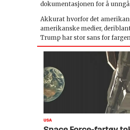
dokumentasjonen for å unngå f
Akkurat hvorfor det amerikans
amerikanske medier, deriblan
Trump har stor sans for farge
USA