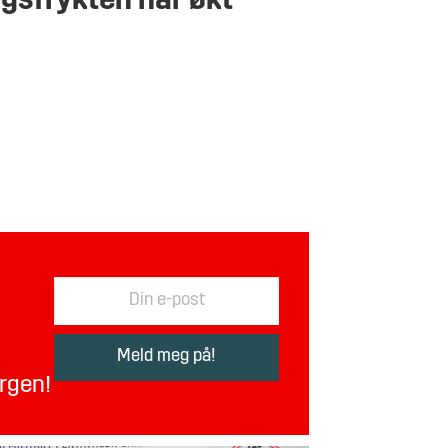
igsfrykten har økt
orgen!