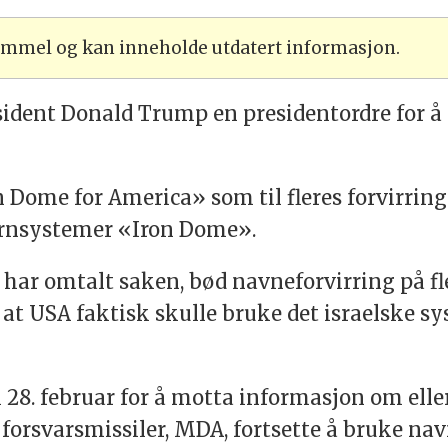
gammel og kan inneholde utdatert informasjon.
esident Donald Trump en presidentordre for å 
Dome for America» som til fleres forvirring
ernsystemer «Iron Dome».
 har omtalt saken, bød navneforvirring på fle
 at USA faktisk skulle bruke det israelske sy
il 28. februar for å motta informasjon om ell
forsvarsmissiler, MDA, fortsette å bruke na