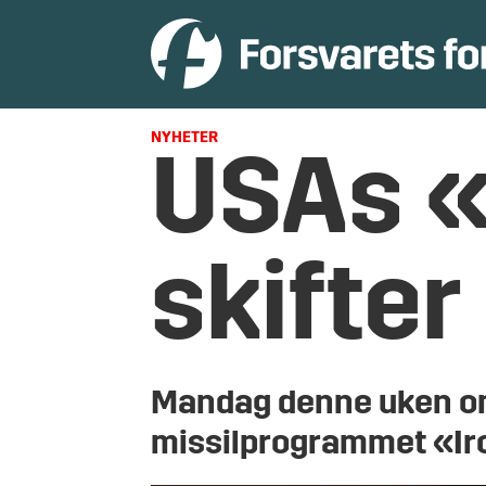
NYHETER
USAs «
skifter
Mandag denne uken o
missilprogrammet «Iro