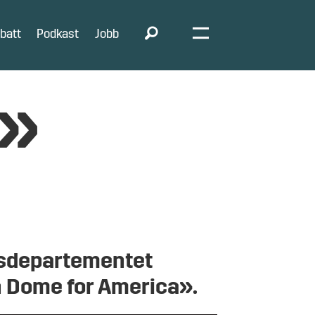
batt
Podkast
Jobb
e»
rsdepartementet
n Dome for America».