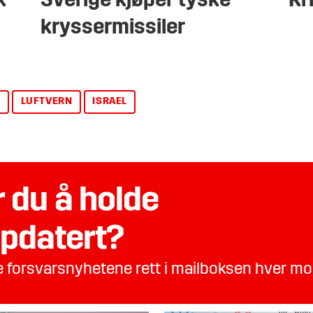
k
Sverige kjøper tyske
Kr
kryssermissiler
L
LUFTVERN
ISRAEL
 du å holde
pdatert?
te forsvarsnyhetene rett i mailboksen hver m