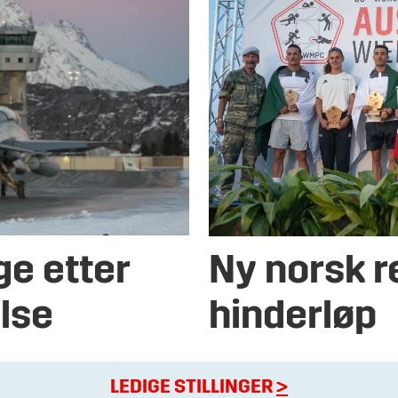
ge etter
Ny norsk r
lse
hinderløp
LEDIGE STILLINGER
>