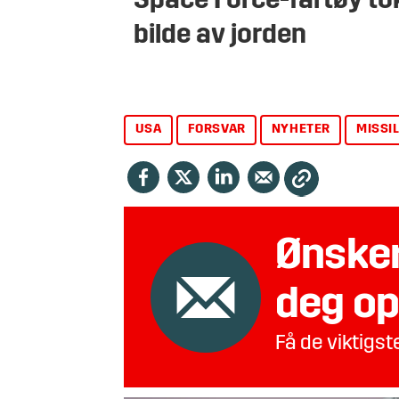
Space Force-fartøy to
bilde av jorden
USA
FORSVAR
NYHETER
MISSI
Ønsker
deg op
Få de viktigs