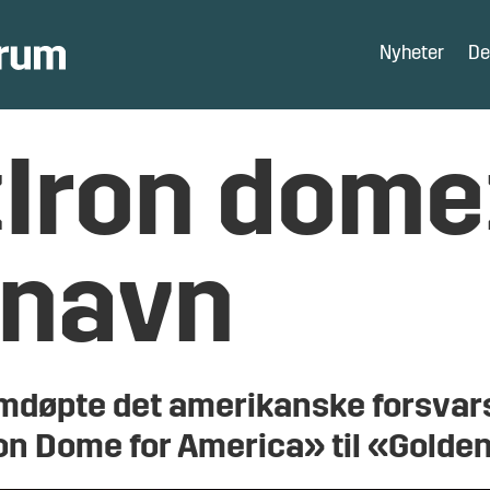
Nyheter
De
Iron dom
 navn
mdøpte det amerikanske forsva
n Dome for America» til «Golde