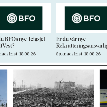
du BFOs nye Teigsjef
Er du vår nye
tVest?
Rekrutteringsansvarli
adsfrist: 18.08.26
Søknadsfrist: 18.08.26