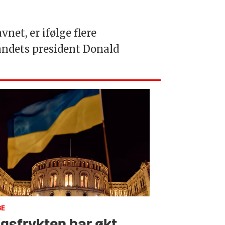
et, er ifølge flere
 landets president Donald
GE