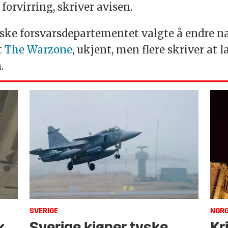
orvirring, skriver avisen.
ke forsvarsdepartementet valgte å endre navn
t
The Warzone
, ukjent, men flere skriver at
n.
SVERIGE
NOR