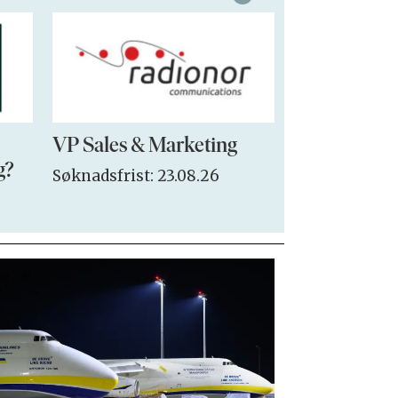
VP Sales & Marketing
Seksjonsled
g?
Søknadsfrist: 23.08.26
Søknadsfrist: