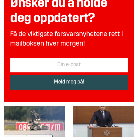
Ønsker du å holde
deg oppdatert?
Få de viktigste forsvarsnyhetene rett i
mailboksen hver morgen!