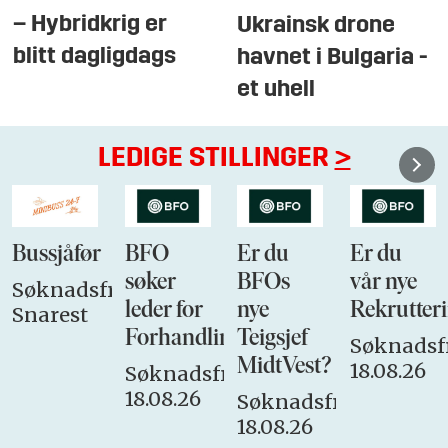
– Hybridkrig er
Ukrainsk drone
blitt dagligdags
havnet i Bulgaria -
et uhell
LEDIGE STILLINGER
>
Bussjåfør
BFO
Er du
Er du
søker
BFOs
vår nye
Søknadsfrist:
leder for
nye
Rekrutteri
Snarest
Forhandlingsutvalget
Teigsjef
Søknadsfr
MidtVest?
18.08.26
Søknadsfrist:
18.08.26
Søknadsfrist:
18.08.26