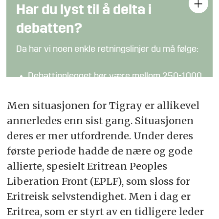
Har du lyst til å delta i
debatten?
Da har vi noen enkle retningslinjer du må følge:
Debattinnlegget bør være mellom 250-1000
ord
Men situasjonen for Tigray er allikevel
Kronikker og analyser fra fagpersoner kan
annerledes enn sist gang. Situasjonen
være lengre
deres er mer utfordrende. Under deres
Det er forskjell på meninger og fakta:
første periode hadde de nære og gode
Påstander som hevdes å være sanne bør
allierte, spesielt Eritrean Peoples
underbygges (bidra gjerne med lenker og
tilleggsinformasjon)
Liberation Front (EPLF), som sloss for
Eritreisk selvstendighet. Men i dag er
Hold en saklig tone
Eritrea, som er styrt av en tidligere leder
Send bidraget til
debatt@fofo.no