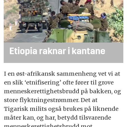
Etiopia raknar i kantane
I en øst-afrikansk sammenheng vet vi at
en slik ‘etnifisering’ ofte fører til grove
menneskerettighetsbrudd på bakken, og
store flyktningestrømmer. Det at
Tigarisk milits også brukes på liknende
måter kan, og har, betydd tilsvarende
menneskerettighetsbrudd mot