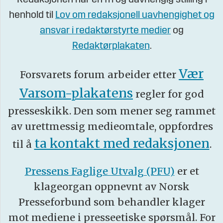
Redaksjonen har en fri og uavhengig stilling i
henhold til
Lov om redaksjonell uavhengighet og
ansvar i redaktørstyrte medier
og
Redaktørplakaten
.
Vær
Forsvarets forum arbeider etter
Varsom-plakatens
regler for god
presseskikk. Den som mener seg rammet
av urettmessig medieomtale, oppfordres
ta kontakt med redaksjonen
til å
.
Pressens Faglige Utvalg (PFU)
er et
klageorgan oppnevnt av Norsk
Presseforbund som behandler klager
mot mediene i presseetiske spørsmål. For