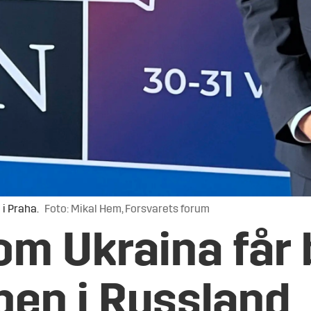
i Praha.
Foto: Mikal Hem, Forsvarets forum
i om Ukraina får
pen i Russland