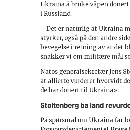
Ukraina å bruke våpen donert 
i Russland.
– Det er naturlig at Ukraina m
styrker, også på den andre side
bevegelse i retning av at det b
snakker vi om militære mål som 
Natos generalsekretær Jens Sto
at allierte vurderer hvorvidt
de har donert til Ukraina».
Stoltenberg ba land revurd
På spørsmål om Ukraina får lov
Forsvarsdepartementet Brage 