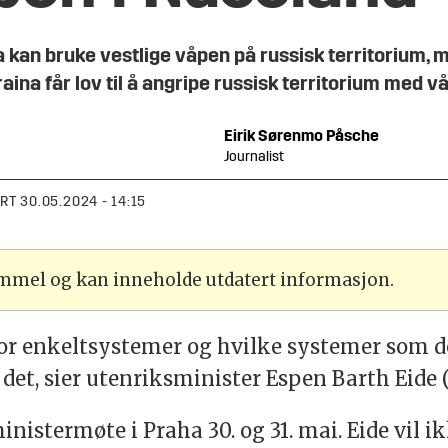
kan bruke vestlige våpen på russisk territorium, 
raina får lov til å angripe russisk territorium med 
Eirik
Sørenmo Påsche
Journalist
ERT
30.05.2024 - 14:15
ammel og kan inneholde utdatert informasjon.
for enkeltsystemer og hvilke systemer som don
det, sier utenriksminister Espen Barth Eide (
nistermøte i Praha 30. og 31. mai. Eide vil i