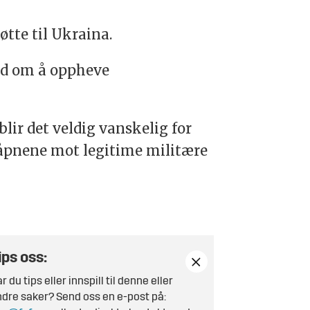
øtte til Ukraina.
nd om å oppheve
lir det veldig vanskelig for
våpnene mot legitime militære
ips oss:
r du tips eller innspill til denne eller
dre saker? Send oss en e-post på: