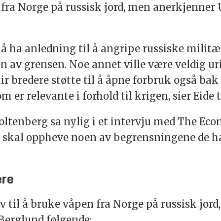
fra Norge på russisk jord, men anerkjenner U
å ha anledning til å angripe russiske militæ
n av grensen. Noe annet ville være veldig uri
lir bredere støtte til å åpne forbruk også bak
er relevante i forhold til krigen, sier Eide 
ltenberg sa nylig i et intervju med The Econ
 de skal oppheve noen av begrensningene de 
ere
 til å bruke våpen fra Norge på russisk jord,
Berglund følgende: