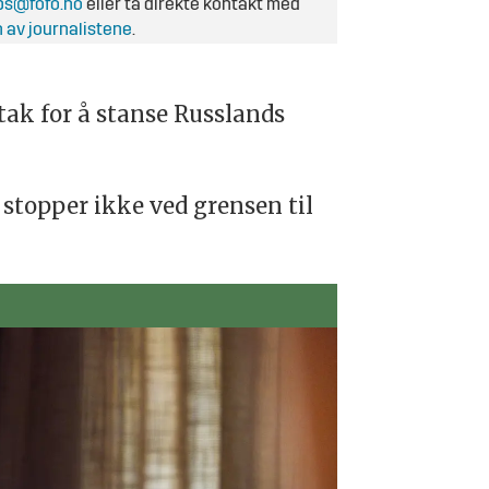
ps@fofo.no
eller ta direkte kontakt med
 av journalistene
.
ak for å stanse Russlands
r stopper ikke ved grensen til