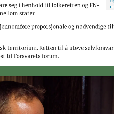
ti
vare seg i henhold til folkeretten og FN-
en
ellom stater.
jennomføre proporsjonale og nødvendige tilt
isk territorium. Retten til å utøve selvforsva
st til Forsvarets forum.