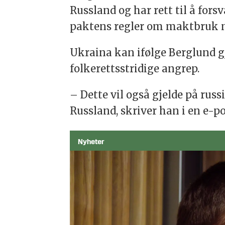
Russland og har rett til å fors
paktens regler om maktbruk m
Ukraina kan ifølge Berglund g
folkerettsstridige angrep.
– Dette vil også gjelde på russ
Russland, skriver han i en e-po
Nyheter