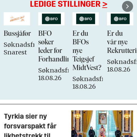
LEDIGE STILLINGER
>
Bussjåfør
BFO
Er du
Er du
søker
BFOs
vår nye
Søknadsfrist:
leder for
nye
Rekrutteri
Snarest
Forhandlingsutvalget
Teigsjef
Søknadsfr
MidtVest?
18.08.26
Søknadsfrist:
18.08.26
Søknadsfrist:
18.08.26
Tyrkia sier ny
forsvarspakt får
likhetstrekk til