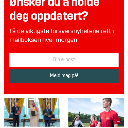
Ønsker du å holde
deg oppdatert?
Få de viktigste forsvarsnyhetene rett i
mailboksen hver morgen!