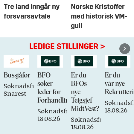
Tre land inngår ny
Norske Kristoffer
forsvarsavtale
med historisk VM-
gull
LEDIGE STILLINGER
>
Bussjåfør
BFO
Er du
Er du
søker
BFOs
vår nye
Søknadsfrist:
leder for
nye
Rekrutteri
Snarest
Forhandlingsutvalget
Teigsjef
Søknadsfr
MidtVest?
18.08.26
Søknadsfrist:
18.08.26
Søknadsfrist:
18.08.26