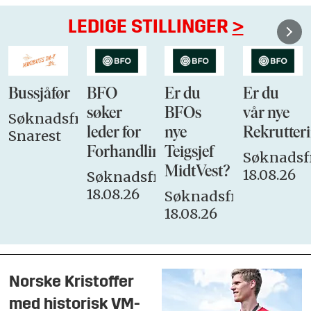
LEDIGE STILLINGER
>
Bussjåfør
BFO
Er du
Er du
søker
BFOs
vår nye
Søknadsfrist:
leder for
nye
Rekrutteri
Snarest
Forhandlingsutvalget
Teigsjef
Søknadsfr
MidtVest?
18.08.26
Søknadsfrist:
18.08.26
Søknadsfrist:
18.08.26
Norske Kristoffer
med historisk VM-