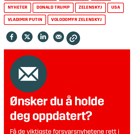
NYHETER
DONALD TRUMP
ZELENSKYJ
USA
VLADIMIR PUTIN
VOLODOMYR ZELENSKYJ
Ønsker du å holde
deg oppdatert?
Få de viktigste forsvarsnyhetene rett i