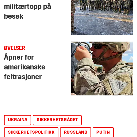
militærtopp på
besøk
ØVELSER
Åpner for
amerikanske
feltrasjoner
UKRAINA
SIKKERHETSRÅDET
SIKKERHETSPOLITIKK
RUSSLAND
PUTIN