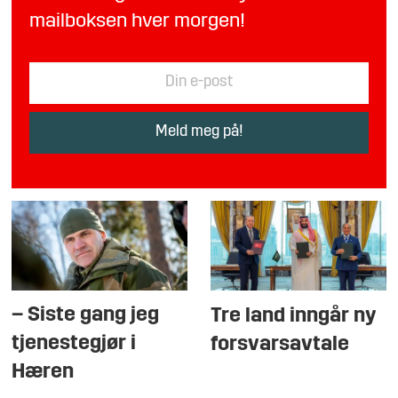
mailboksen hver morgen!
– Siste gang jeg
Tre land inngår ny
tjenestegjør i
forsvarsavtale
Hæren