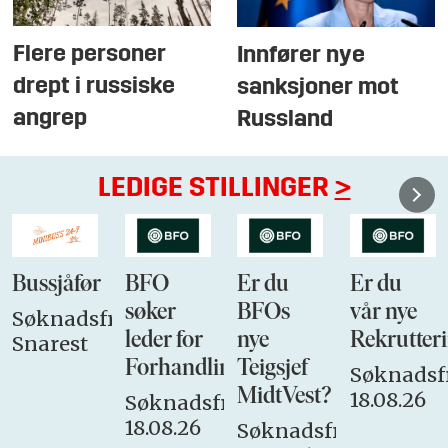
Flere personer
Innfører nye
drept i russiske
sanksjoner mot
angrep
Russland
LEDIGE STILLINGER
>
Bussjåfør
BFO
Er du
Er du
søker
BFOs
vår nye
Søknadsfrist:
leder for
nye
Rekrutteri
Snarest
Forhandlingsutvalget
Teigsjef
Søknadsfr
MidtVest?
18.08.26
Søknadsfrist:
18.08.26
Søknadsfrist: