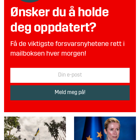
Ønsker du å holde
deg oppdatert?
Få de viktigste forsvarsnyhetene rett i
mailboksen hver morgen!