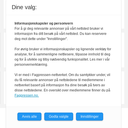
Dine valg:
Informasjonskapsler og personvern
For å gi deg relevante annonser på vårt nettsted bruker vi
informasjon fra ditt besøk på vårt nettsted. Du kan reservere
deg mot dette under "Innstillinger".
For øvrig bruker vi informasjonskapsler og lignende verktøy for
analyse, for å sammenligne nettlesere, tilpasse innhold til deg
og for å utvikle og tilby nødvendig funksjonalitet. Les mer i vår
personvernerklæring.
Vi er med i Fagpressen-nettverket. Om du samtykker under, vil
du få relevante annonser på nettstedene til medlemmene i
nettverket basert på informasjon fra dine besøk på tvers av
disse nettstedene. En oversikt over medlemmene finner du på
Fagpressen.no.
Avvis alle
Godta valgte
Innstillinger
Powered by Labrador CMS