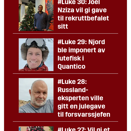
#Luke 30: Joel
Nziza vil gi gave
til rekruttbefalet
sitt
#Luke 29: Njord
ble imponert av
lutefisk i
Quantico
#Luke 28:
Russland-
eksperten ville
gitt en julegave
til forsvarssjefen
#Luke 27: Vil gi et