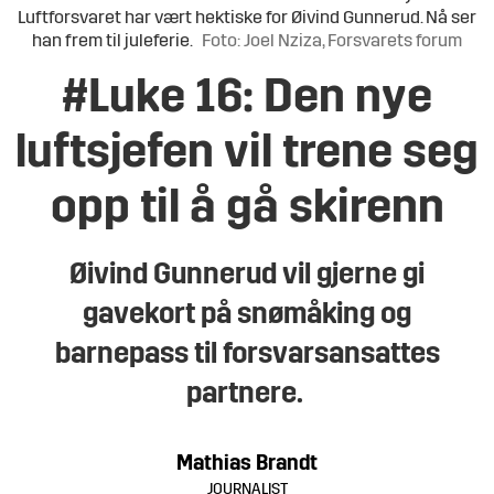
Luftforsvaret har vært hektiske for Øivind Gunnerud. Nå ser
han frem til juleferie.
Foto: Joel Nziza, Forsvarets forum
#Luke 16: Den nye
luftsjefen vil trene seg
opp til å gå skirenn
Øivind Gunnerud vil gjerne gi
gavekort på snømåking og
barnepass til forsvarsansattes
partnere.
Mathias
Brandt
JOURNALIST