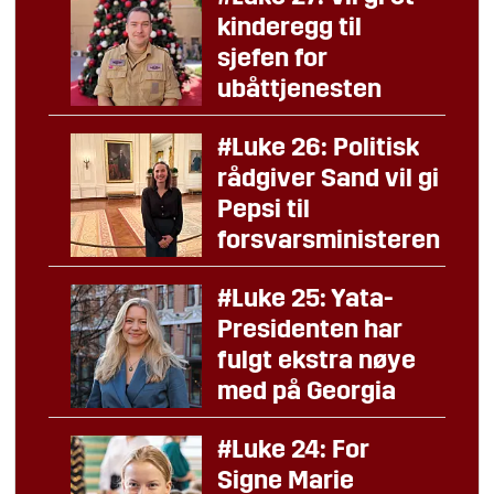
kinderegg til
sjefen for
ubåttjenesten
#Luke 26: Politisk
rådgiver Sand vil gi
Pepsi til
forsvarsministeren
#Luke 25: Yata-
Presidenten har
fulgt ekstra nøye
med på Georgia
#Luke 24: For
Signe Marie