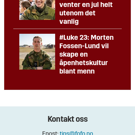
venter en jul helt
utenom det
vanlig
#Luke 23: Morten
Fossen-Lund vil
skape en
åpenhetskultur
blant menn
Kontakt oss
Epost:
tips@fofo.no