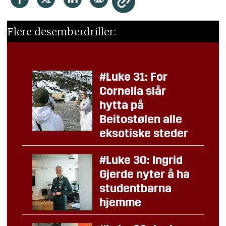
Flere desemberdriller:
#Luke 31: For
Cornelia slår
hytta på
Beitostølen alle
eksotiske steder
#Luke 30: Ingrid
Gjerde nyter å ha
studentbarna
hjemme