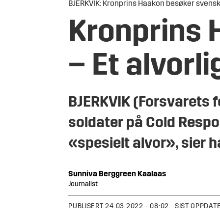
BJERKVIK: Kronprins Haakon besøker svenske 
Kronprins 
– Et alvorl
BJERKVIK (Forsvarets 
soldater på Cold Respo
«spesielt alvor», sier h
Sunniva
Berggreen Kaalaas
Journalist
PUBLISERT
24.03.2022 - 08:02
SIST OPPDAT