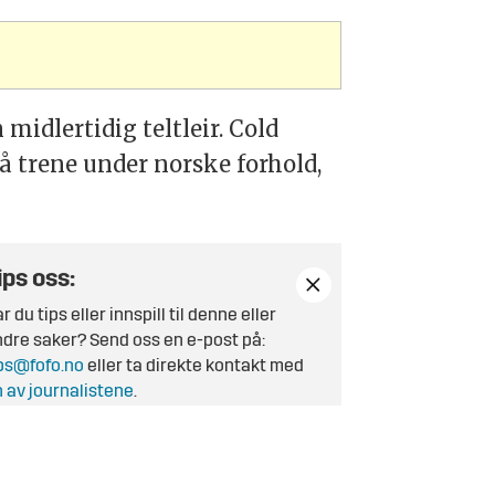
midlertidig teltleir. Cold
 å trene under norske forhold,
ips oss:
r du tips eller innspill til denne eller
dre saker? Send oss en e-post på:
ps@fofo.no
eller ta direkte kontakt med
 av journalistene
.