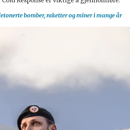
 Cold Response er viktige å gjennomføre.
tonerte bomber, raketter og miner i mange år