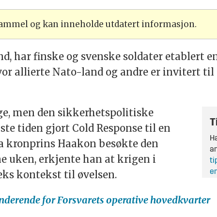
 gammel og kan inneholde utdatert informasjon.
d, har finske og svenske soldater etablert en 
r allierte Nato-land og andre er invitert til
ge, men den sikkerhetspolitiske
T
ste tiden gjort Cold Response til en
Ha
Da kronprins Haakon besøkte den
an
e uken, erkjente han at krigen i
ti
en
ks kontekst til øvelsen.
nderende for Forsvarets operative hovedkvarter