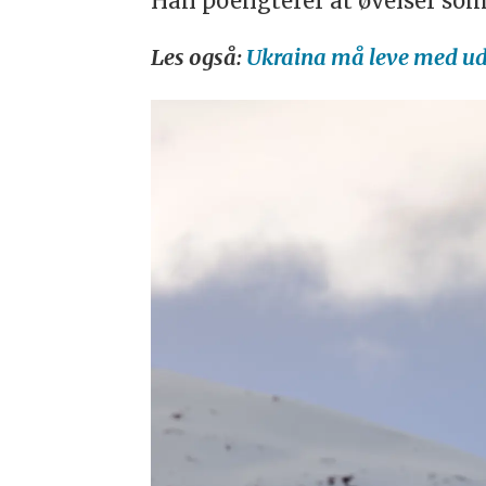
Han poengterer at øvelser som
Les også:
Ukraina må leve med ude