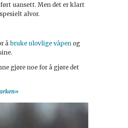
ført uansett. Men det er klart
spesielt alvor.
or å
bruke ulovlige våpen
og
ine.
unne gjøre noe for å gjøre det
marken»