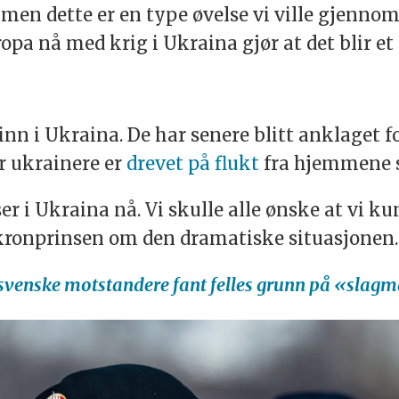
 men dette er en type øvelse vi ville gjennom
opa nå med krig i Ukraina gjør at det blir et 
inn i Ukraina. De har senere blitt anklaget f
er ukrainere er
drevet på flukt
fra hjemmene s
 ser i Ukraina nå. Vi skulle alle ønske at vi k
r kronprinsen om den dramatiske situasjonen.
 svenske motstandere fant felles grunn på «slag