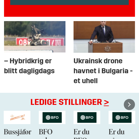
– Hybridkrig er
Ukrainsk drone
blitt dagligdags
havnet i Bulgaria -
et uhell
LEDIGE STILLINGER
>
Bussjåfør
BFO
Er du
Er du