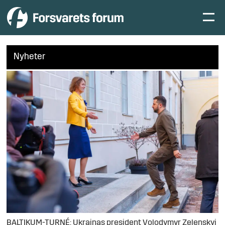
Nyheter
BALTIKUM-TURNÉ: Ukrainas president Volodymyr Zelenskyj