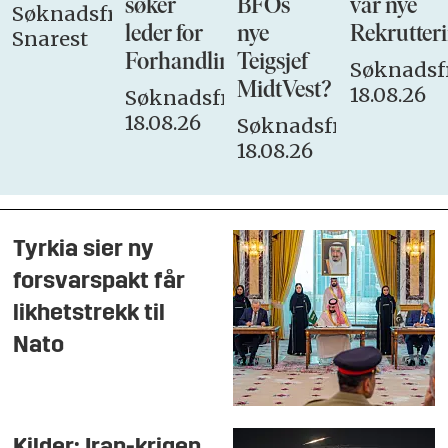
søker
BFOs
vår nye
Søknadsfrist:
leder for
nye
Rekrutteri
Snarest
Forhandlingsutvalget
Teigsjef
Søknadsfr
MidtVest?
18.08.26
Søknadsfrist:
18.08.26
Søknadsfrist:
18.08.26
Tyrkia sier ny
forsvarspakt får
likhetstrekk til
Nato