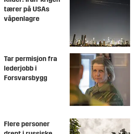
Kilder: Iran-krigen
tærer på USAs
våpenlagre
Tar permisjon fra
lederjobb i
Forsvarsbygg
Flere personer