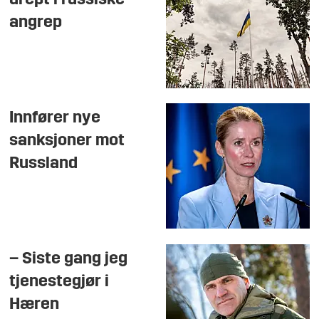
drept i russiske
angrep
Innfører nye
sanksjoner mot
Russland
– Siste gang jeg
tjenestegjør i
Hæren