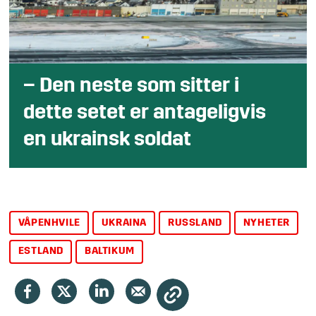
– Den neste som sitter i
dette setet er antageligvis
en ukrainsk soldat
VÅPENHVILE
UKRAINA
RUSSLAND
NYHETER
ESTLAND
BALTIKUM