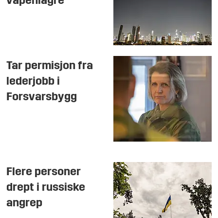
våpenlagre
Tar permisjon fra
lederjobb i
Forsvarsbygg
Flere personer
drept i russiske
angrep