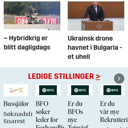
– Hybridkrig er
Ukrainsk drone
blitt dagligdags
havnet i Bulgaria -
et uhell
LEDIGE STILLINGER
>
Bussjåfør
BFO
Er du
Er du
søker
BFOs
vår nye
Søknadsfrist:
leder for
nye
Rekrutteri
Snarest