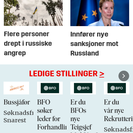
Flere personer
Innfører nye
drept i russiske
sanksjoner mot
angrep
Russland
LEDIGE STILLINGER
>
Bussjåfør
BFO
Er du
Er du
søker
BFOs
vår nye
Søknadsfrist:
leder for
nye
Rekrutteri
Snarest
Forhandlingsutvalget
Teigsjef
Søknadsfr