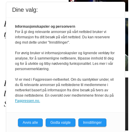
Dine valg:
Blir sjef for E-
Informasjonskapsler og personvern
For å gi deg relevante annonser på vårt nettsted bruker vi
tjenesten
informasjon fra ditt besøk på vårt nettsted. Du kan reservere
deg mot dette under "Innstillinger".
For øvrig bruker vi informasjonskapsler og lignende verktøy for
analyse, for å sammenligne nettlesere, tilpasse innhold til deg
og for å utvikle og tilby nødvendig funksjonalitet. Les mer i vår
personvernerklæring.
Vi er med i Fagpressen-nettverket. Om du samtykker under, vil
Han er ny dagleg
du få relevante annonser på nettstedene til medlemmene i
nettverket basert på informasjon fra dine besøk på tvers av
leiar for
disse nettstedene. En oversikt over medlemmene finner du på
Fagpressen.no.
Sønstebyfondet
Avvis alle
Godta valgte
Innstillinger