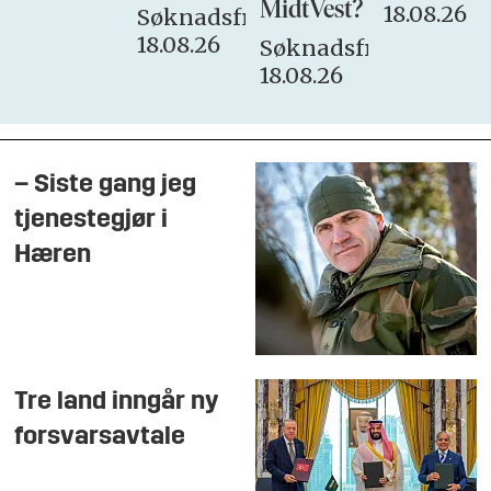
MidtVest?
18.08.26
Søknadsfrist:
18.08.26
Søknadsfrist:
18.08.26
– Siste gang jeg
tjenestegjør i
Hæren
Tre land inngår ny
forsvarsavtale