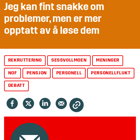
Jeg kan fint snakke om
problemer, men er mer
opptatt av å løse dem
REKRUTTERING
SESSVOLLMOEN
MENINGER
NOF
PENSJON
PERSONELL
PERSONELLFLUKT
DEBATT