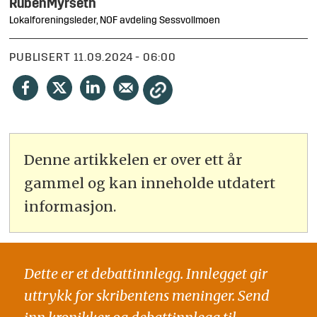
Ruben
Myrseth
Lokalforeningsleder, NOF avdeling Sessvollmoen
PUBLISERT
11.09.2024 - 06:00
Denne artikkelen er over ett år
gammel og kan inneholde utdatert
informasjon.
Dette er et debattinnlegg. Innlegget gir
uttrykk for skribentens meninger. Send