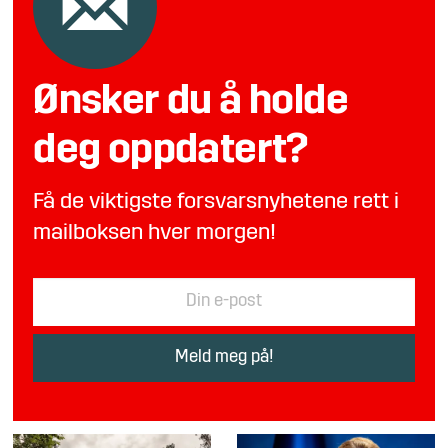
Ønsker du å holde
deg oppdatert?
Få de viktigste forsvarsnyhetene rett i
mailboksen hver morgen!