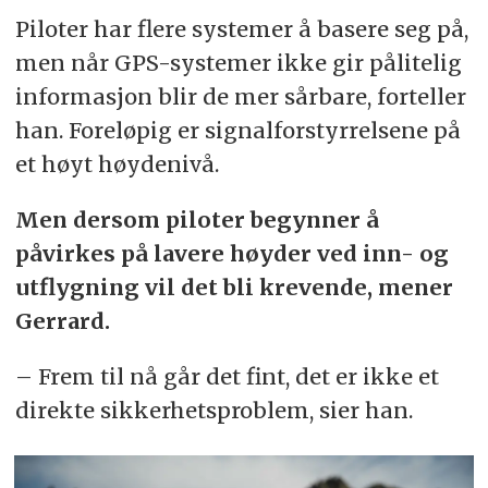
(Global Positioning System), som både
Piloter har flere systemer å basere seg på,
fastslår nøyaktig posisjon og tid. Et annet
men når GPS-systemer ikke gir pålitelig
kjent system er det europeiske Galileo.
informasjon blir de mer sårbare, forteller
Det skilles mellom utilsiktede og tilsiktede
han. Foreløpig er signalforstyrrelsene på
GNSS-forstyrrelser. Utilsiktede forstyrrelser
et høyt høydenivå.
kan være som følge av solstormer eller feil
på utstyr
Men dersom piloter begynner å
påvirkes på lavere høyder ved inn- og
De tilsiktede forstyrrelsene deles inn i
utflygning vil det bli krevende, mener
jamming, spoofing og meaconing.
Gerrard.
Jamming: utsending av radiostøysignaler
som forstyrrer og blokkerer signaler fra
– Frem til nå går det fint, det er ikke et
globale satelittnavigasjonssystemer (GNSS)
direkte sikkerhetsproblem, sier han.
En annen måte å narre signalmottakere av
GNSS er såkalt spoofing. Det betyr