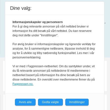
Dine valg:
Forsvarets forum er medlem av
Fagpressen
.
Les mer i
Formålsparagraf for Forsvarets forum
.
Informasjonskapsler og personvern
For å gi deg relevante annonser på vårt nettsted bruker vi
informasjon fra ditt besøk på vårt nettsted. Du kan reservere
About us in English
deg mot dette under "Innstillinger".
For øvrig bruker vi informasjonskapsler og lignende verktøy for
Design by Nordström Design
analyse, for å sammenligne nettlesere, tilpasse innhold til deg
og for å utvikle og tilby nødvendig funksjonalitet. Les mer i vår
personvernerklæring.
Vi er med i Fagpressen-nettverket. Om du samtykker under, vil
du få relevante annonser på nettstedene til medlemmene i
nettverket basert på informasjon fra dine besøk på tvers av
disse nettstedene. En oversikt over medlemmene finner du på
Fagpressen.no.
Avvis alle
Godta valgte
Innstillinger