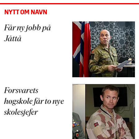
NYTT OM NAVN
Får ny jobb på
Jåttå
Forsvarets
høgskole får to nye
skolesjefer