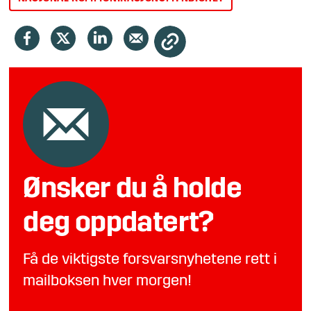
Ønsker du å holde
deg oppdatert?
Få de viktigste forsvarsnyhetene rett i
mailboksen hver morgen!