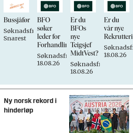
Bussjåfør
BFO
Er du
Er du
søker
BFOs
vår nye
Søknadsfrist:
leder for
nye
Rekrutteri
Snarest
Forhandlingsutvalget
Teigsjef
Søknadsfr
MidtVest?
18.08.26
Søknadsfrist:
18.08.26
Søknadsfrist:
18.08.26
Ny norsk rekord i
hinderløp