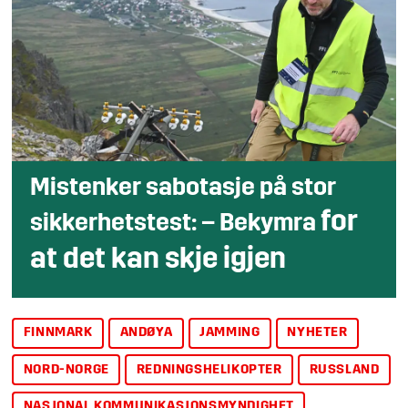
Mistenker sabotasje på stor
for
sikkerhetstest:
– Bekymra
at det kan skje igjen
FINNMARK
ANDØYA
JAMMING
NYHETER
NORD-NORGE
REDNINGSHELIKOPTER
RUSSLAND
NASJONAL KOMMUNIKASJONSMYNDIGHET