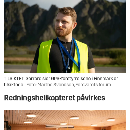
utsending av falske GNSS-signaler som
etterligner de ekte satelittsignalene.
Mottakeren vil dermed kunne tro at
vedkommende er et annet sted og på en
annen tid enn hun er.
Meaconing er en tredje teknikk innen
elektronisk krigføring. En angriper vil da
fange opp og videresende et ekte GNSS-
signal til en mottaker, men med noe
TILSIKTET: Gerrard sier GPS-forstyrrelsene i Finnmark er
tidsforsinkelse. Mottakeren vil da kunne
tilsiktede.
Foto: Marthe Svendsen, Forsvarets forum
hoppe i tid og posisjon.
Redningshelikopteret påvirkes
GPS-forstyrrelser er et stadig større
problem ifølge Nasjonal
kommunikasjonsmyndighet.