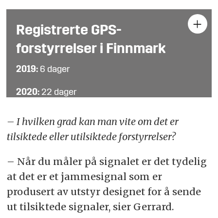
Registrerte GPS-
forstyrrelser i Finnmark
2019:
6 dager
2020:
22 dager
2021:
18 dager
– I hvilken grad kan man vite om det er
tilsiktede eller utilsiktede forstyrrelser?
2022:
122 dager
– Når du måler på signalet er det tydelig
2023:
294 dager
at det er et jammesignal som er
(Tall fra Nasjonal kommunikasjonsmyndighet)
produsert av utstyr designet for å sende
ut tilsiktede signaler, sier Gerrard.